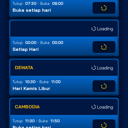
-
Tutup :
07:30
Buka :
08:00
Buka setiap hari
Loading
-
Tutup :
00:00
Buka :
00:00
Setiap Hari
DEWATA
Loading
-
Tutup :
10:30
Buka :
11:00
Hari Kamis Libur
CAMBODIA
Loading
-
Tutup :
11:30
Buka :
11:50
Buka setiap hari