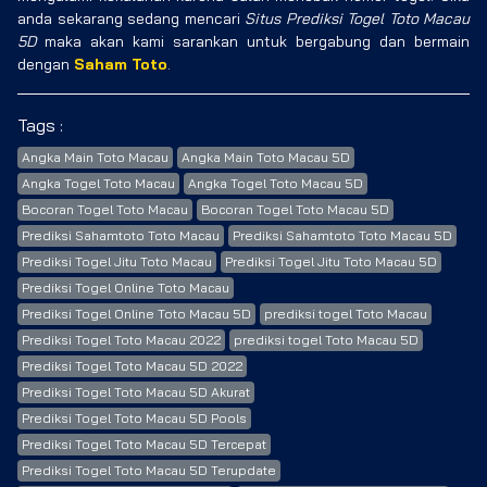
anda sekarang sedang mencari
Situs Prediksi Togel Toto Macau
5D
maka akan kami sarankan untuk bergabung dan bermain
dengan
Saham Toto
.
Tags :
Angka Main Toto Macau
Angka Main Toto Macau 5D
Angka Togel Toto Macau
Angka Togel Toto Macau 5D
Bocoran Togel Toto Macau
Bocoran Togel Toto Macau 5D
Prediksi Sahamtoto Toto Macau
Prediksi Sahamtoto Toto Macau 5D
Prediksi Togel Jitu Toto Macau
Prediksi Togel Jitu Toto Macau 5D
Prediksi Togel Online Toto Macau
Prediksi Togel Online Toto Macau 5D
prediksi togel Toto Macau
Prediksi Togel Toto Macau 2022
prediksi togel Toto Macau 5D
Prediksi Togel Toto Macau 5D 2022
Prediksi Togel Toto Macau 5D Akurat
Prediksi Togel Toto Macau 5D Pools
Prediksi Togel Toto Macau 5D Tercepat
Prediksi Togel Toto Macau 5D Terupdate