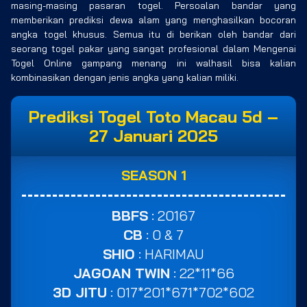
masing-masing pasaran togel. Persoalan bandar yang
memberikan prediksi dewa alam yang menghasilkan bocoran
angka togel khusus. Semua itu di berikan oleh bandar dari
seorang togel pakar yang sangat profesional dalam Mengenai
Togel Online gampang menang ini walhasil bisa kalian
kombinasikan dengan jenis angka yang kalian miliki.
Prediksi Togel Toto Macau 5d –
27 Januari 2025
SEASON 1
BBFS
: 20167
CB
: 0 & 7
SHIO
: HARIMAU
JAGOAN TWIN
: 22*11*66
3D JITU
: 017*201*671*702*602