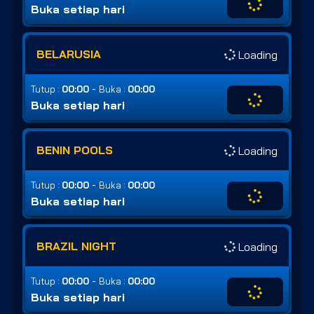
Buka setiap hari
BELARUSIA
Loading
-
Tutup :
00:00
Buka :
00:00
Buka setiap hari
BENIN POOLS
Loading
-
Tutup :
00:00
Buka :
00:00
Buka setiap hari
BRAZIL NIGHT
Loading
-
Tutup :
00:00
Buka :
00:00
Buka setiap hari