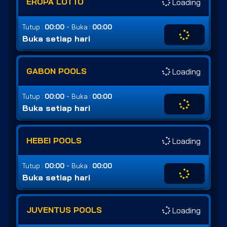
EROPA LOTTO
Loading
-
Tutup :
00:00
Buka :
00:00
Buka setiap hari
GABON POOLS
Loading
-
Tutup :
00:00
Buka :
00:00
Buka setiap hari
HEBEI POOLS
Loading
-
Tutup :
00:00
Buka :
00:00
Buka setiap hari
JUVENTUS POOLS
Loading