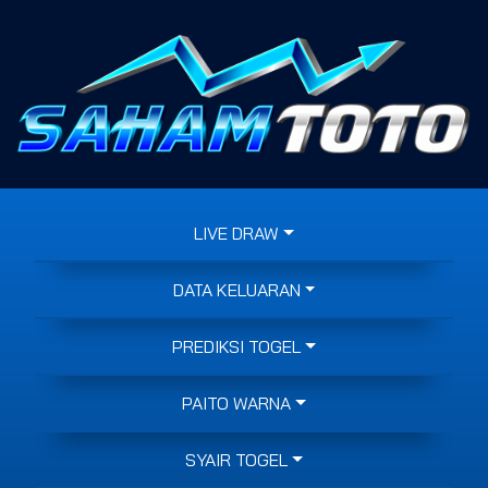
LIVE DRAW
DATA KELUARAN
PREDIKSI TOGEL
PAITO WARNA
SYAIR TOGEL