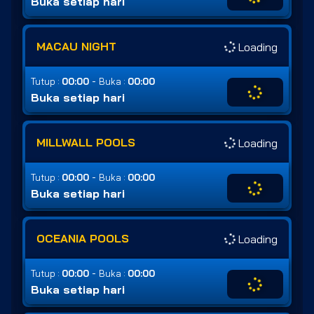
Buka setiap hari
MACAU NIGHT
Loading
-
Tutup :
00:00
Buka :
00:00
Buka setiap hari
MILLWALL POOLS
Loading
-
Tutup :
00:00
Buka :
00:00
Buka setiap hari
OCEANIA POOLS
Loading
-
Tutup :
00:00
Buka :
00:00
Buka setiap hari