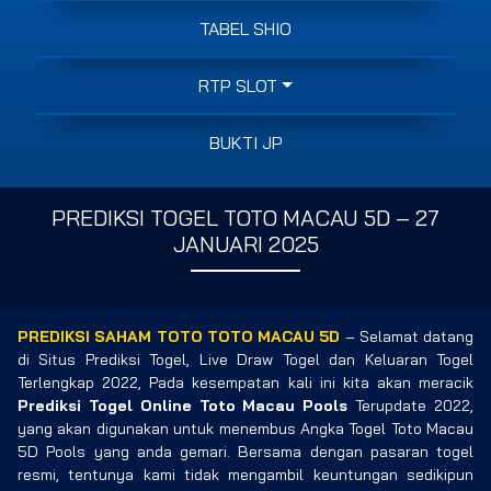
TABEL SHIO
RTP SLOT
BUKTI JP
PREDIKSI TOGEL TOTO MACAU 5D – 27
JANUARI 2025
PREDIKSI SAHAM TOTO TOTO MACAU 5D
– Selamat datang
di Situs Prediksi Togel, Live Draw Togel dan Keluaran Togel
Terlengkap 2022, Pada kesempatan kali ini kita akan meracik
Prediksi Togel Online Toto Macau Pools
Terupdate 2022,
yang akan digunakan untuk menembus Angka Togel Toto Macau
5D Pools yang anda gemari. Bersama dengan pasaran togel
resmi, tentunya kami tidak mengambil keuntungan sedikipun