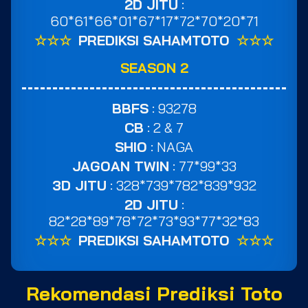
2D JITU
:
60*61*66*01*67*17*72*70*20*71
☆☆☆
PREDIKSI SAHAMTOTO
☆☆☆
SEASON 2
BBFS
: 93278
CB
: 2 & 7
SHIO
: NAGA
JAGOAN TWIN
: 77*99*33
3D JITU
: 328*739*782*839*932
2D JITU
:
82*28*89*78*72*73*93*77*32*83
☆☆☆
PREDIKSI SAHAMTOTO
☆☆☆
Rekomendasi Prediksi Toto