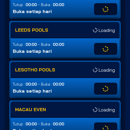
-
Tutup :
00:00
Buka :
00:00
Buka setiap hari
LEEDS POOLS
Loading
-
Tutup :
00:00
Buka :
00:00
Buka setiap hari
LESOTHO POOLS
Loading
-
Tutup :
00:00
Buka :
00:00
Buka setiap hari
MACAU EVEN
Loading
-
Tutup :
00:00
Buka :
00:00