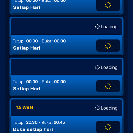
-
Tutup :
00:00
Buka :
00:00
Setiap Hari
Loading
-
Tutup :
00:00
Buka :
00:00
Setiap Hari
Loading
-
Tutup :
00:00
Buka :
00:00
Setiap Hari
TAIWAN
Loading
-
Tutup :
20:30
Buka :
20:45
Buka setiap hari