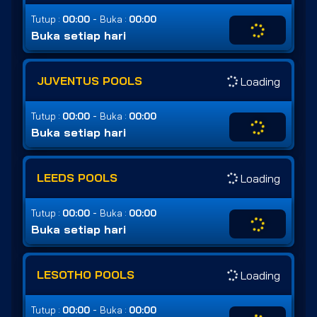
-
Tutup :
00:00
Buka :
00:00
Buka setiap hari
JUVENTUS POOLS
Loading
-
Tutup :
00:00
Buka :
00:00
Buka setiap hari
LEEDS POOLS
Loading
-
Tutup :
00:00
Buka :
00:00
Buka setiap hari
LESOTHO POOLS
Loading
-
Tutup :
00:00
Buka :
00:00