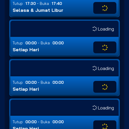
-
Tutup :
17:30
Buka :
17:40
Selasa & Jumat Libur
Loading
-
Tutup :
00:00
Buka :
00:00
Setiap Hari
Loading
-
Tutup :
00:00
Buka :
00:00
Setiap Hari
Loading
-
Tutup :
00:00
Buka :
00:00
Setiap Hari