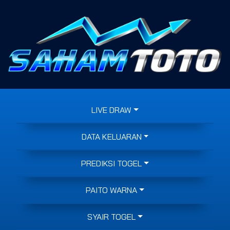
LIVE DRAW
DATA KELUARAN
PREDIKSI TOGEL
PAITO WARNA
SYAIR TOGEL