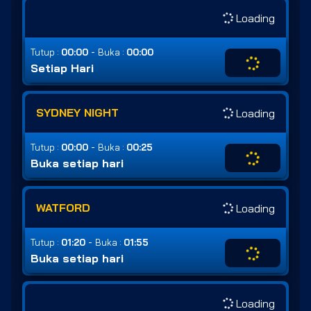
Loading
-
Tutup :
00:00
Buka :
00:00
Setiap Hari
SYDNEY NIGHT
Loading
-
Tutup :
00:00
Buka :
00:25
Buka setiap hari
WATFORD
Loading
-
Tutup :
01:20
Buka :
01:55
Buka setiap hari
Loading