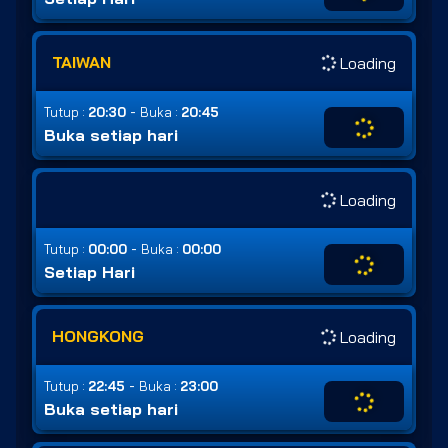
TAIWAN
Loading
-
Tutup :
20:30
Buka :
20:45
Buka setiap hari
Loading
-
Tutup :
00:00
Buka :
00:00
Setiap Hari
HONGKONG
Loading
-
Tutup :
22:45
Buka :
23:00
Buka setiap hari