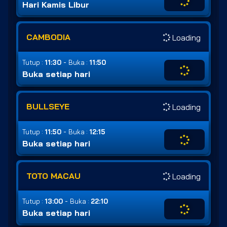
Hari Kamis Libur
CAMBODIA
Loading
-
Tutup :
11:30
Buka :
11:50
Buka setiap hari
BULLSEYE
Loading
-
Tutup :
11:50
Buka :
12:15
Buka setiap hari
TOTO MACAU
Loading
-
Tutup :
13:00
Buka :
22:10
Buka setiap hari