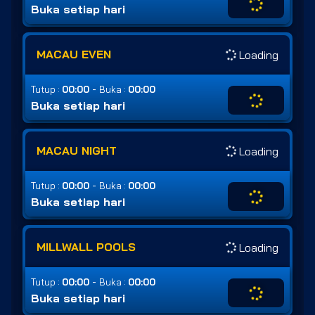
Buka setiap hari
MACAU EVEN
Loading
-
Tutup :
00:00
Buka :
00:00
Buka setiap hari
MACAU NIGHT
Loading
-
Tutup :
00:00
Buka :
00:00
Buka setiap hari
MILLWALL POOLS
Loading
-
Tutup :
00:00
Buka :
00:00
Buka setiap hari