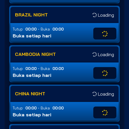
BRAZIL NIGHT
Loading
-
Tutup :
00:00
Buka :
00:00
Buka setiap hari
CAMBODIA NIGHT
Loading
-
Tutup :
00:00
Buka :
00:00
Buka setiap hari
CHINA NIGHT
Loading
-
Tutup :
00:00
Buka :
00:00
Buka setiap hari