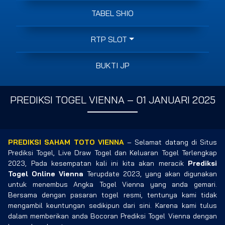
TABEL SHIO
RTP SLOT
BUKTI JP
PREDIKSI TOGEL VIENNA – 01 JANUARI 2025
PREDIKSI SAHAM TOTO VIENNA
– Selamat datang di Situs
Prediksi Togel, Live Draw Togel dan Keluaran Togel Terlengkap
2023, Pada kesempatan kali ini kita akan meracik
Prediksi
Togel Online Vienna
Terupdate 2023, yang akan digunakan
untuk menembus Angka Togel Vienna yang anda gemari.
Bersama dengan pasaran togel resmi, tentunya kami tidak
mengambil keuntungan sedikipun dari sini. Karena kami tulus
dalam memberikan anda Bocoran Prediksi Togel Vienna dengan