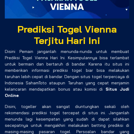
Prediksi Togel Vienna
Terjitu Hari Ini
Disini Pemain janganlah menunda-nunda untuk membuat
Prediksi Togel Vienna Hari Ini. Kesimpulannya bisa terlambat
untuk bermain dan bertaruh di bandar. Karena itu situs ini
memberikan informasi prediksi togel biar bisa melakukan
taruhan lebih cepat di bandar. Dengan situs togel terpercaya di
Indonesia SahamToto ataupun Taruhan yang cepat menjamin
kelancaran mendapatkan bonus atau komisi di
Situs Judi
Online
.
Disini, togeller akan sangat diuntungkan sekali oleh
rekomendasi prediksi togel tercepat di situs ini. Janganlah
menunda lagi kesempatan yang sudah di dapat silahkan
secepatnya untuk mengakhiri melakukan betting prediksi di
masing-masing pasaran togel. Persoalan bandar yang