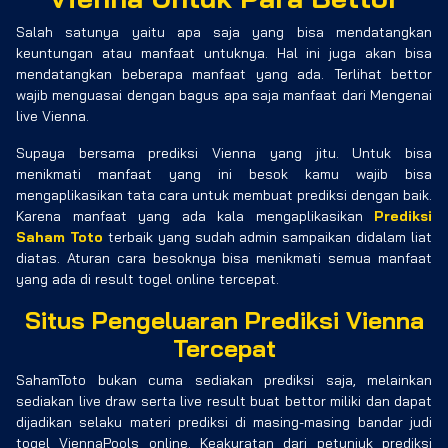
Salah satunya yaitu apa saja yang bisa mendatangkan
keuntungan atau manfaat untuknya. Hal ini juga akan bisa
mendatangkan beberapa manfaat yang ada. Terlihat bettor
wajib menguasai dengan bagus apa saja manfaat dari Mengenai
live Vienna.
Supaya bersama prediksi Vienna yang jitu. Untuk bisa
menikmati manfaat yang ini besok kamu wajib bisa
mengaplikasikan tata cara untuk membuat prediksi dengan baik.
Karena manfaat yang ada kala mengaplikasikan
Prediksi
Saham Toto
terbaik yang sudah admin sampaikan didalam liat
diatas. Aturan cara besoknya bisa menikmati semua manfaat
yang ada di result togel online tercepat.
Situs Pengeluaran Prediksi Vienna
Tercepat
SahamToto bukan cuma sediakan prediksi saja, melainkan
sediakan live draw serta live result buat bettor miliki dan dapat
dijadikan selaku materi prediksi di masing-masing bandar judi
togel ViennaPools online. Keakuratan dari petunjuk prediksi