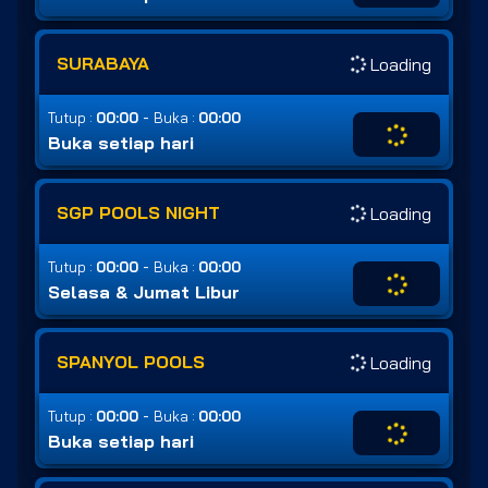
SURABAYA
Loading
-
Tutup :
00:00
Buka :
00:00
Buka setiap hari
SGP POOLS NIGHT
Loading
-
Tutup :
00:00
Buka :
00:00
Selasa & Jumat Libur
SPANYOL POOLS
Loading
-
Tutup :
00:00
Buka :
00:00
Buka setiap hari