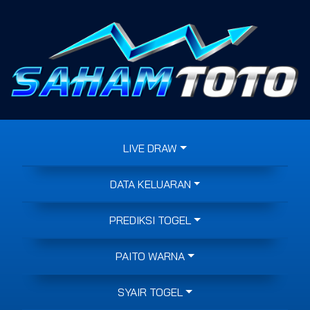
LIVE DRAW
DATA KELUARAN
PREDIKSI TOGEL
PAITO WARNA
SYAIR TOGEL