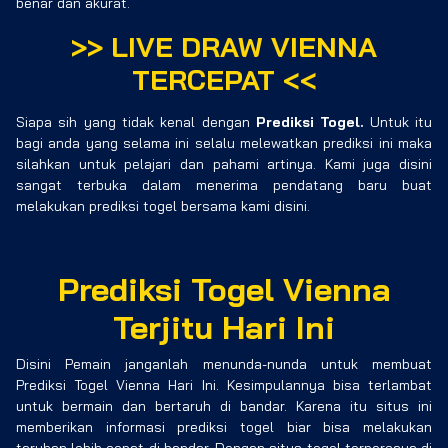
benar dan akurat.
>>
LIVE DRAW VIENNA
TERCEPAT
<<
Siapa sih yang tidak kenal dengan
Prediksi Togel.
Untuk itu
bagi anda yang selama ini selalu melewatkan prediksi ini maka
silahkan untuk pelajari dan pahami artinya. Kami juga disini
sangat terbuka dalam menerima pendatang baru buat
melakukan prediksi togel bersama kami disini.
Prediksi Togel Vienna
Terjitu Hari Ini
Disini Pemain janganlah menunda-nunda untuk membuat
Prediksi Togel Vienna Hari Ini. Kesimpulannya bisa terlambat
untuk bermain dan bertaruh di bandar. Karena itu situs ini
memberikan informasi prediksi togel biar bisa melakukan
taruhan lebih cepat di bandar. Dengan situs togel terpercaya di