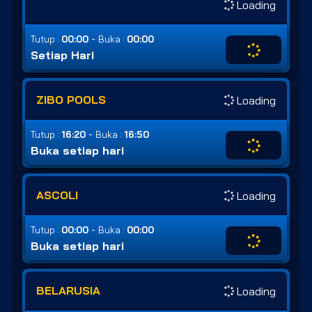
Loading
-
Tutup :
00:00
Buka :
00:00
Setiap Hari
ZIBO POOLS
Loading
-
Tutup :
16:20
Buka :
16:50
Buka setiap hari
ASCOLI
Loading
-
Tutup :
00:00
Buka :
00:00
Buka setiap hari
BELARUSIA
Loading