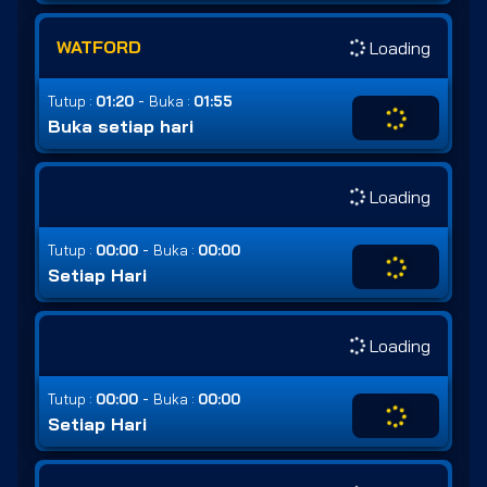
WATFORD
Loading
-
Tutup :
01:20
Buka :
01:55
Buka setiap hari
Loading
-
Tutup :
00:00
Buka :
00:00
Setiap Hari
Loading
-
Tutup :
00:00
Buka :
00:00
Setiap Hari