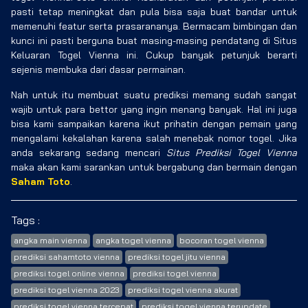
pasti tetap meningkat dan pula bisa saja buat bandar untuk
memenuhi featur serta prasarananya. Bermacam bimbingan dan
kunci ini pasti berguna buat masing-masing pendatang di Situs
Keluaran Togel Vienna ini. Cukup banyak petunjuk berarti
sejenis membuka dari dasar permainan.
Nah untuk itu membuat suatu prediksi memang sudah sangat
wajib untuk para bettor yang ingin menang banyak. Hal ini juga
bisa kami sampaikan karena ikut prihatin dengan pemain yang
mengalami kekalahan karena salah menebak nomor togel. Jika
anda sekarang sedang mencari
Situs Prediksi Togel Vienna
maka akan kami sarankan untuk bergabung dan bermain dengan
Saham Toto
.
Tags :
angka main vienna
angka togel vienna
bocoran togel vienna
prediksi sahamtoto vienna
prediksi togel jitu vienna
prediksi togel online vienna
prediksi togel vienna
prediksi togel vienna 2023
prediksi togel vienna akurat
prediksi togel vienna tercepat
prediksi togel vienna terupdate