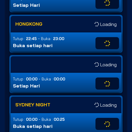
Setiap Hari
HONGKONG
Loading
-
Tutup :
22:45
Buka :
23:00
Buka setiap hari
Loading
-
Tutup :
00:00
Buka :
00:00
Setiap Hari
SYDNEY NIGHT
Loading
-
Tutup :
00:00
Buka :
00:25
Buka setiap hari