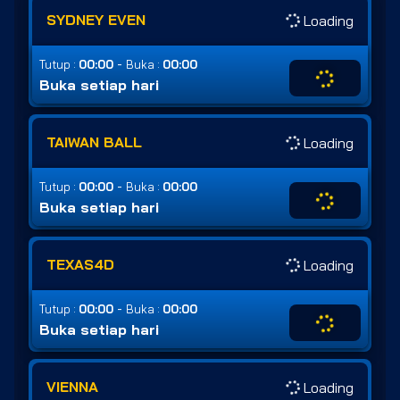
SYDNEY EVEN
Loading
-
Tutup :
00:00
Buka :
00:00
Buka setiap hari
TAIWAN BALL
Loading
-
Tutup :
00:00
Buka :
00:00
Buka setiap hari
TEXAS4D
Loading
-
Tutup :
00:00
Buka :
00:00
Buka setiap hari
VIENNA
Loading