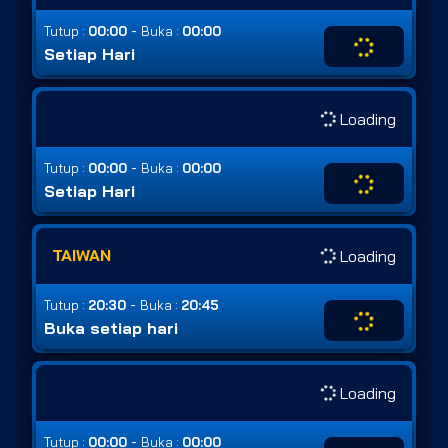
-
Tutup :
00:00
Buka :
00:00
Setiap Hari
Loading
-
Tutup :
00:00
Buka :
00:00
Setiap Hari
TAIWAN
Loading
-
Tutup :
20:30
Buka :
20:45
Buka setiap hari
Loading
-
Tutup :
00:00
Buka :
00:00