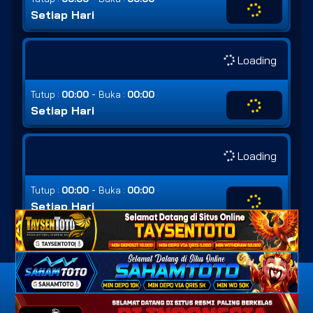
Setiap Hari
Loading
-
Tutup :
00:00
Buka :
00:00
Setiap Hari
Loading
-
Tutup :
00:00
Buka :
00:00
Setiap Hari
Copyright © 2010 - 2026
PREDIKSI SAHAMTOTO
, All
Rights Reserved.