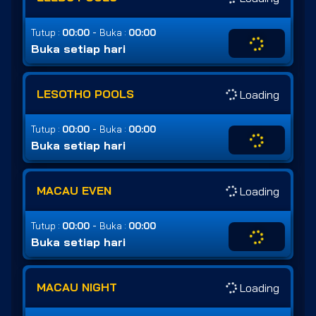
-
Tutup :
00:00
Buka :
00:00
Buka setiap hari
LESOTHO POOLS
Loading
-
Tutup :
00:00
Buka :
00:00
Buka setiap hari
MACAU EVEN
Loading
-
Tutup :
00:00
Buka :
00:00
Buka setiap hari
MACAU NIGHT
Loading