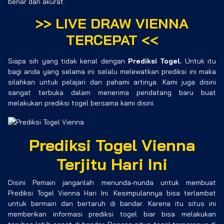
benar dan akurat.
>>
LIVE DRAW VIENNA
TERCEPAT
<<
Siapa sih yang tidak kenal dengan
Prediksi Togel.
Untuk itu
bagi anda yang selama ini selalu melewatkan prediksi ini maka
silahkan untuk pelajari dan pahami artinya. Kami juga disini
sangat terbuka dalam menerima pendatang baru buat
melakukan prediksi togel bersama kami disini.
Prediksi Togel Vienna
Terjitu Hari Ini
Disini Pemain janganlah menunda-nunda untuk membuat
Prediksi Togel Vienna Hari Ini. Kesimpulannya bisa terlambat
untuk bermain dan bertaruh di bandar. Karena itu situs ini
memberikan informasi prediksi togel biar bisa melakukan