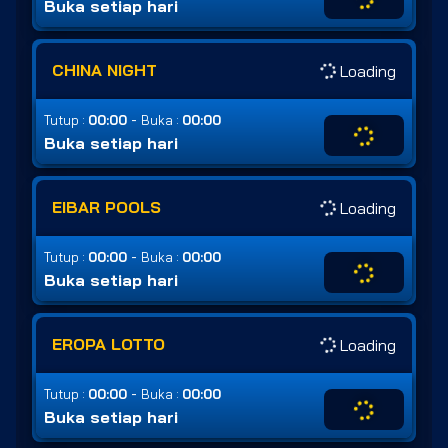
Buka setiap hari
CHINA NIGHT
Loading
-
Tutup :
00:00
Buka :
00:00
Buka setiap hari
EIBAR POOLS
Loading
-
Tutup :
00:00
Buka :
00:00
Buka setiap hari
EROPA LOTTO
Loading
-
Tutup :
00:00
Buka :
00:00
Buka setiap hari