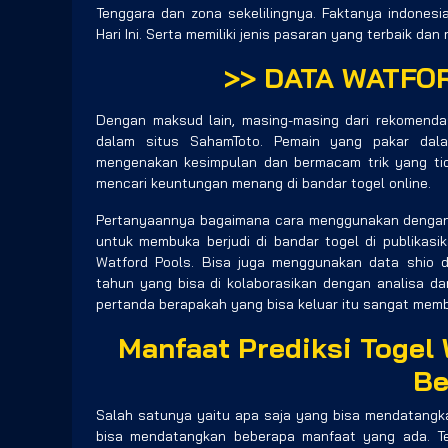
Tenggara dan zona sekelilingnya. Faktanya indonesi
Hari Ini. Serta memiliki jenis pasaran yang terbaik dan
>>
DATA WATFO
Dengan maksud lain, masing-masing dari rekomendas
dalam situs SahamToto. Pemain yang pakar dala
mengenakan kesimpulan dan bermacam trik yang tida
mencari keuntungan menang di bandar togel online.
Pertanyaannya bagaimana cara menggunakan dengan b
untuk membuka berjudi di bandar togel di publikasi
Watford Pools. Bisa juga menggunakan data shio 
tahun yang bisa di kolaborasikan dengan analisa da
pertanda berapakah yang bisa keluar itu sangat mem
Manfaat Prediksi Togel
Be
Salah satunya yaitu apa saja yang bisa mendatangka
bisa mendatangkan beberapa manfaat yang ada. Te