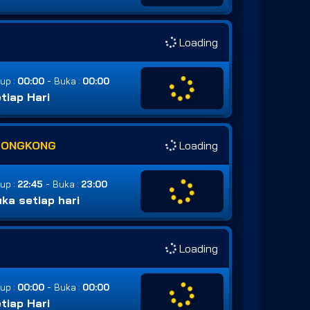
Loading
-
up :
00:00
Buka :
00:00
tiap Hari
HONGKONG
Loading
-
up :
22:45
Buka :
23:00
ka setiap hari
Loading
-
up :
00:00
Buka :
00:00
tiap Hari