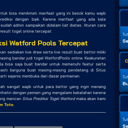
ntuk bisa menikmati manfaat yang ini besok kamu wajib
rediksi dengan baik. Karena manfaat yang ada kala
sudah admin sampaikan didalam liat diatas. Aturan cara
esult togel online tercepat.
Tut
Se
ksi Watford Pools Tercepat
n sediakan live draw serta live result buat bettor miliki
masing bandar judi togel WatfordPools online. Keakuratan
C
ula bisa saja buat bandar untuk memenuhi featur serta
pasti berguna buat masing-masing pendatang di Situs
rarti sejenis membuka dari dasar permainan.
Tut
Bu
ah sangat wajib untuk para bettor yang ingin menang
 prihatin dengan pemain yang mengalami kekalahan karena
ang mencari
Situs Prediksi Togel Watford
maka akan kami
m Toto
.
Tut
Se