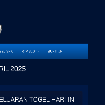
BEL SHIO
RTP SLOT
BUKTI JP
RIL 2025
ELUARAN TOGEL HARI INI