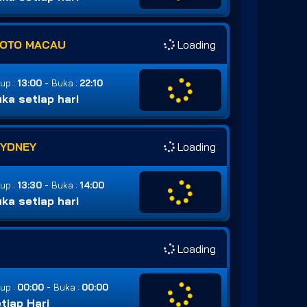
OTO MACAU
Loading
-
up :
13:00
Buka :
22:10
ka setiap hari
YDNEY
Loading
-
up :
13:30
Buka :
14:00
ka setiap hari
Loading
-
up :
00:00
Buka :
00:00
tiap Hari