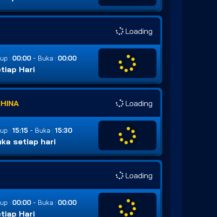
Loading
-
up :
00:00
Buka :
00:00
tiap Hari
HINA
Loading
-
up :
15:15
Buka :
15:30
ka setiap hari
Loading
-
up :
00:00
Buka :
00:00
tiap Hari