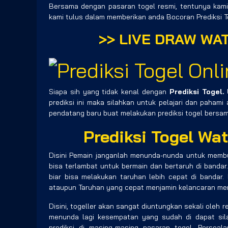
Bersama dengan pasaran togel resmi, tentunya kami 
kami tulus dalam memberikan anda Bocoran Prediksi T
>>
LIVE DRAW WA
Siapa sih yang tidak kenal dengan
Prediksi Togel.
U
prediksi ini maka silahkan untuk pelajari dan pahami
pendatang baru buat melakukan prediksi togel bersama
Prediksi Togel Wat
Disini Pemain janganlah menunda-nunda untuk membua
bisa terlambat untuk bermain dan bertaruh di bandar. 
biar bisa melakukan taruhan lebih cepat di bandar.
ataupun Taruhan yang cepat menjamin kelancaran me
Disini, togeller akan sangat diuntungkan sekali oleh r
menunda lagi kesempatan yang sudah di dapat sil
prediksi di masing-masing pasaran togel. Persoa