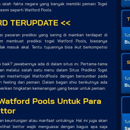
a ialah fakta negara yang banyak memiliki pemain Togel
 resmi seperti Watford Pools.
T
RD TERUPDATE
<<
i pasaran prediksi yang sering di mainkan terdapat di
Tut
m membuat prediksi togel Watford Pools, biasanya
Bu
k masuk akal. Tentu tujuannya bisa ikut berkompetisi
S
aik? jawabannya ada di dalam situs ini. Pertama-tama
kan melalui salah satu menu dalam Situs Prediksi Togel
dari mastertogel WatfordPools dengan bersumber pada
Tut
n feeling dari pemain. Dalam bagan shio berikutnya ada
Bu
berikan tingkatan kemenangan yang besar untuk pemain.
 Watford Pools Untuk Para
ttor
n keuntungan atau manfaat untuknya. Hal ini juga akan
Tut
rlihat bettor wajib menguasai dengan bagus apa saja
Se