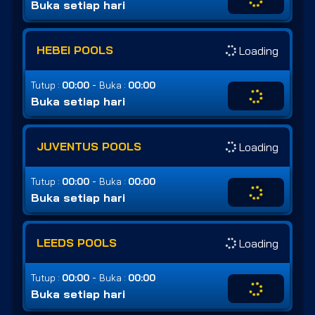
Buka setiap hari
HEBEI POOLS
Loading
-
Tutup :
00:00
Buka :
00:00
Buka setiap hari
JUVENTUS POOLS
Loading
-
Tutup :
00:00
Buka :
00:00
Buka setiap hari
LEEDS POOLS
Loading
-
Tutup :
00:00
Buka :
00:00
Buka setiap hari