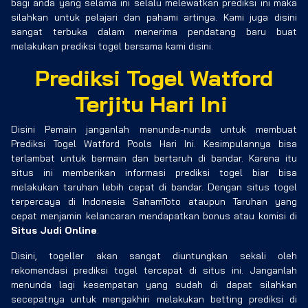
bagi anda yang selama ini selalu melewatkan prediksi ini maka
silahkan untuk pelajari dan pahami artinya. Kami juga disini
sangat terbuka dalam menerima pendatang baru buat
melakukan prediksi togel bersama kami disini.
Prediksi Togel Watford
Terjitu Hari Ini
Disini Pemain janganlah menunda-nunda untuk membuat
Prediksi Togel Watford Pools Hari Ini. Kesimpulannya bisa
terlambat untuk bermain dan bertaruh di bandar. Karena itu
situs ini memberikan informasi prediksi togel biar bisa
melakukan taruhan lebih cepat di bandar. Dengan situs togel
terpercaya di Indonesia SahamToto ataupun Taruhan yang
cepat menjamin kelancaran mendapatkan bonus atau komisi di
Situs Judi Online
.
Disini, togeller akan sangat diuntungkan sekali oleh
rekomendasi prediksi togel tercepat di situs ini. Janganlah
menunda lagi kesempatan yang sudah di dapat silahkan
secepatnya untuk mengakhiri melakukan betting prediksi di