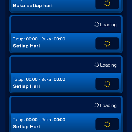
Buka setiap hari
Loading
-
Tutup :
00:00
Buka :
00:00
Setiap Hari
Loading
-
Tutup :
00:00
Buka :
00:00
Setiap Hari
Loading
-
Tutup :
00:00
Buka :
00:00
Setiap Hari