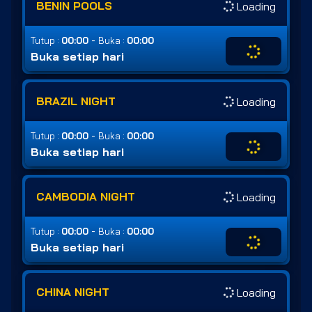
BENIN POOLS
Loading
-
Tutup :
00:00
Buka :
00:00
Buka setiap hari
BRAZIL NIGHT
Loading
-
Tutup :
00:00
Buka :
00:00
Buka setiap hari
CAMBODIA NIGHT
Loading
-
Tutup :
00:00
Buka :
00:00
Buka setiap hari
CHINA NIGHT
Loading