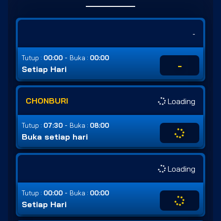
-
-
Tutup :
00:00
Buka :
00:00
-
Setiap Hari
CHONBURI
Loading
-
Tutup :
07:30
Buka :
08:00
Buka setiap hari
Loading
-
Tutup :
00:00
Buka :
00:00
Setiap Hari