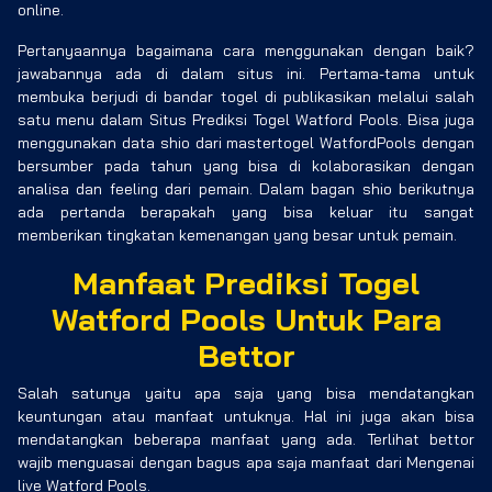
online.
Pertanyaannya bagaimana cara menggunakan dengan baik?
jawabannya ada di dalam situs ini. Pertama-tama untuk
membuka berjudi di bandar togel di publikasikan melalui salah
satu menu dalam Situs Prediksi Togel Watford Pools. Bisa juga
menggunakan data shio dari mastertogel WatfordPools dengan
bersumber pada tahun yang bisa di kolaborasikan dengan
analisa dan feeling dari pemain. Dalam bagan shio berikutnya
ada pertanda berapakah yang bisa keluar itu sangat
memberikan tingkatan kemenangan yang besar untuk pemain.
Manfaat Prediksi Togel
Watford Pools Untuk Para
Bettor
Salah satunya yaitu apa saja yang bisa mendatangkan
keuntungan atau manfaat untuknya. Hal ini juga akan bisa
mendatangkan beberapa manfaat yang ada. Terlihat bettor
wajib menguasai dengan bagus apa saja manfaat dari Mengenai
live Watford Pools.