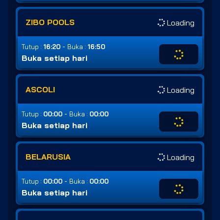
ZIBO POOLS
Loading
-
Tutup :
16:20
Buka :
16:50
Buka setiap hari
ASCOLI
Loading
-
Tutup :
00:00
Buka :
00:00
Buka setiap hari
BELARUSIA
Loading
-
Tutup :
00:00
Buka :
00:00
Buka setiap hari