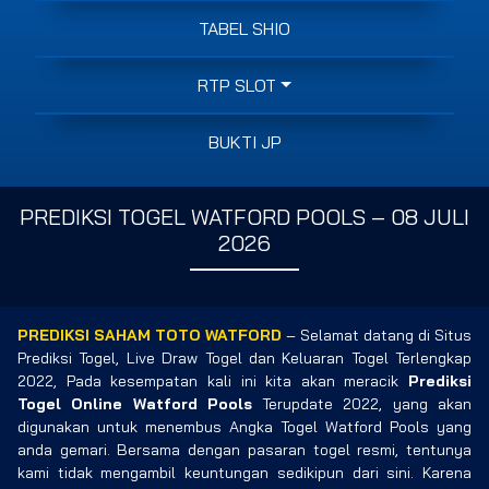
TABEL SHIO
RTP SLOT
BUKTI JP
PREDIKSI TOGEL WATFORD POOLS – 08 JULI
2026
PREDIKSI SAHAM TOTO WATFORD
– Selamat datang di Situs
Prediksi Togel, Live Draw Togel dan Keluaran Togel Terlengkap
2022, Pada kesempatan kali ini kita akan meracik
Prediksi
Togel Online Watford Pools
Terupdate 2022, yang akan
digunakan untuk menembus Angka Togel Watford Pools yang
anda gemari. Bersama dengan pasaran togel resmi, tentunya
kami tidak mengambil keuntungan sedikipun dari sini. Karena