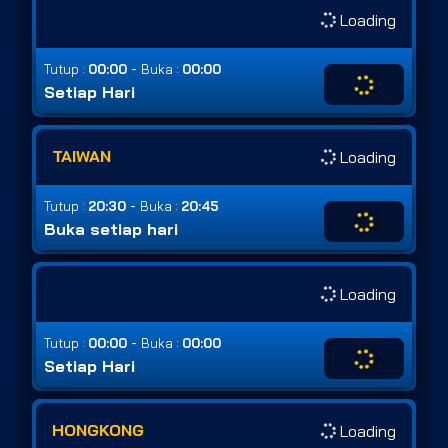
Loading
-
Tutup :
00:00
Buka :
00:00
Setiap Hari
TAIWAN
Loading
-
Tutup :
20:30
Buka :
20:45
Buka setiap hari
Loading
-
Tutup :
00:00
Buka :
00:00
Setiap Hari
HONGKONG
Loading