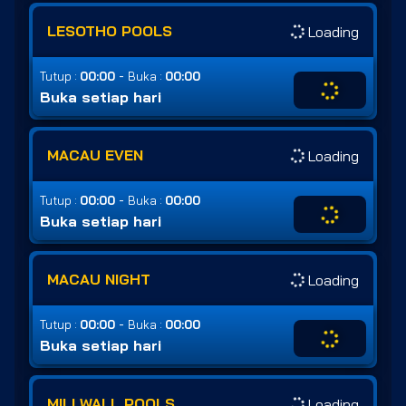
LESOTHO POOLS
Loading
-
Tutup :
00:00
Buka :
00:00
Buka setiap hari
MACAU EVEN
Loading
-
Tutup :
00:00
Buka :
00:00
Buka setiap hari
MACAU NIGHT
Loading
-
Tutup :
00:00
Buka :
00:00
Buka setiap hari
MILLWALL POOLS
Loading