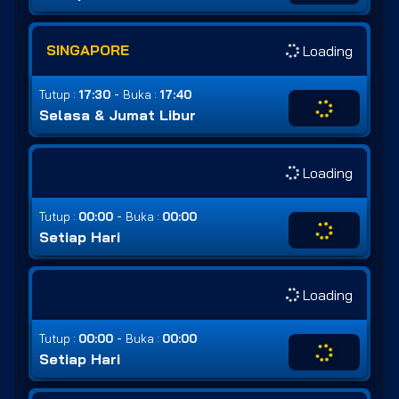
SINGAPORE
Loading
-
Tutup :
17:30
Buka :
17:40
Selasa & Jumat Libur
Loading
-
Tutup :
00:00
Buka :
00:00
Setiap Hari
Loading
-
Tutup :
00:00
Buka :
00:00
Setiap Hari