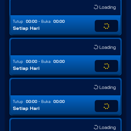
Loading
-
Tutup :
00:00
Buka :
00:00
Setiap Hari
Loading
-
Tutup :
00:00
Buka :
00:00
Setiap Hari
Loading
-
Tutup :
00:00
Buka :
00:00
Setiap Hari
Loading