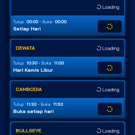
Loading
-
Tutup :
00:00
Buka :
00:00
Setiap Hari
DEWATA
Loading
-
Tutup :
10:30
Buka :
11:00
Hari Kamis Libur
CAMBODIA
Loading
-
Tutup :
11:30
Buka :
11:50
Buka setiap hari
BULLSEYE
Loading