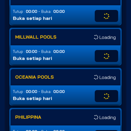
-
Tutup :
00:00
Buka :
00:00
Buka setiap hari
MILLWALL POOLS
Loading
-
Tutup :
00:00
Buka :
00:00
Buka setiap hari
OCEANIA POOLS
Loading
-
Tutup :
00:00
Buka :
00:00
Buka setiap hari
PHILIPPINA
Loading