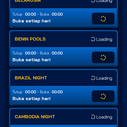
BELARUSIA
Loading
-
Tutup :
00:00
Buka :
00:00
Buka setiap hari
BENIN POOLS
Loading
-
Tutup :
00:00
Buka :
00:00
Buka setiap hari
BRAZIL NIGHT
Loading
-
Tutup :
00:00
Buka :
00:00
Buka setiap hari
CAMBODIA NIGHT
Loading