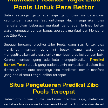
Pools Untuk Para Bettor
Salah satunya yaitu apa saja yang bisa mendatangkan
keuntungan atau manfaat untuknya. Hal ini juga akan bisa
mendatangkan beberapa manfaat yang ada. Terlihat bettor
wajib menguasai dengan bagus apa saja manfaat dari Mengenai
live Zibo Pools.
Supaya bersama prediksi Zibo Pools yang jitu. Untuk bisa
menikmati manfaat yang ini besok kamu wajib bisa
mengaplikasikan tata cara untuk membuat prediksi dengan baik.
Karena manfaat yang ada kala mengaplikasikan
Prediksi
Saham Toto
terbaik yang sudah admin sampaikan didalam liat
diatas. Aturan cara besoknya bisa menikmati semua manfaat
yang ada di result togel online tercepat.
Situs Pengeluaran Prediksi Zibo
Pools Tercepat
SahamToto bukan cuma sediakan prediksi saja, melainkan
sediakan live draw serta live result buat bettor miliki dan dapat