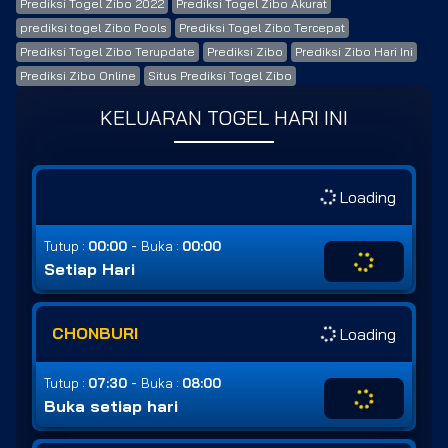
Prediksi Togel Zibo 2022
Prediksi Togel Zibo Akurat
prediksi togel Zibo Pools
Prediksi Togel Zibo Tercepat
Prediksi Togel Zibo Terupdate
Prediksi Zibo
Prediksi Zibo Hari Ini
Prediksi Zibo Online
Situs Prediksi Togel Zibo
KELUARAN TOGEL HARI INI
Loading
-
Tutup :
00:00
Buka :
00:00
Setiap Hari
CHONBURI
Loading
-
Tutup :
07:30
Buka :
08:00
Buka setiap hari