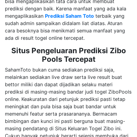
bisa mengaplikasikan tata cara untuk membuat
prediksi dengan baik. Karena manfaat yang ada kala
mengaplikasikan
Prediksi Saham Toto
terbaik yang
sudah admin sampaikan didalam liat diatas. Aturan
cara besoknya bisa menikmati semua manfaat yang
ada di result togel online tercepat.
Situs Pengeluaran Prediksi Zibo
Pools Tercepat
SahamToto bukan cuma sediakan prediksi saja,
melainkan sediakan live draw serta live result buat
bettor miliki dan dapat dijadikan selaku materi
prediksi di masing-masing bandar judi togel ZiboPools
online. Keakuratan dari petunjuk prediksi pasti tetap
meningkat dan pula bisa saja buat bandar untuk
memenuhi featur serta prasarananya. Bermacam
bimbingan dan kunci ini pasti berguna buat masing-
masing pendatang di Situs Keluaran Togel Zibo ini.
Cukup banyak petunjuk berarti sejenis membuka dari