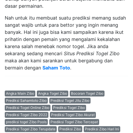
dasar permainan.
Nah untuk itu membuat suatu prediksi memang sudah
sangat wajib untuk para bettor yang ingin menang
banyak. Hal ini juga bisa kami sampaikan karena ikut
prihatin dengan pemain yang mengalami kekalahan
karena salah menebak nomor togel. Jika anda
sekarang sedang mencari
Situs Prediksi Togel Zibo
maka akan kami sarankan untuk bergabung dan
bermain dengan
Saham Toto
.
Tags :
Angka Main Zibo
Angka Togel Zibo
Bocoran Togel Zibo
Prediksi Sahamtoto Zibo
Prediksi Togel Jitu Zibo
Prediksi Togel Online Zibo
Prediksi Togel Zibo
Prediksi Togel Zibo 2022
Prediksi Togel Zibo Akurat
prediksi togel Zibo Pools
Prediksi Togel Zibo Tercepat
Prediksi Togel Zibo Terupdate
Prediksi Zibo
Prediksi Zibo Hari Ini