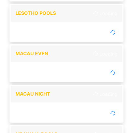
LESOTHO POOLS
Loading
-
Tutup :
00:00
Buka :
00:00
Buka setiap hari
MACAU EVEN
Loading
-
Tutup :
00:00
Buka :
00:00
Buka setiap hari
MACAU NIGHT
Loading
-
Tutup :
00:00
Buka :
00:00
Buka setiap hari