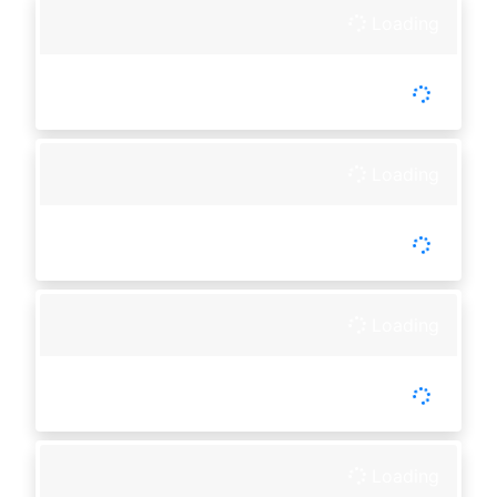
Loading
-
Tutup :
00:00
Buka :
00:00
Setiap Hari
Loading
-
Tutup :
00:00
Buka :
00:00
Setiap Hari
Loading
-
Tutup :
00:00
Buka :
00:00
Setiap Hari
Loading