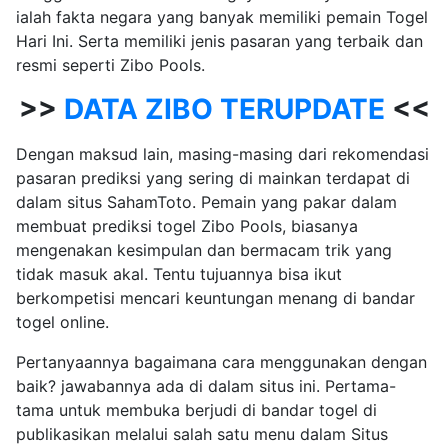
ialah fakta negara yang banyak memiliki pemain Togel
Hari Ini. Serta memiliki jenis pasaran yang terbaik dan
resmi seperti Zibo Pools.
>>
DATA ZIBO TERUPDATE
<<
Dengan maksud lain, masing-masing dari rekomendasi
pasaran prediksi yang sering di mainkan terdapat di
dalam situs SahamToto. Pemain yang pakar dalam
membuat prediksi togel Zibo Pools, biasanya
mengenakan kesimpulan dan bermacam trik yang
tidak masuk akal. Tentu tujuannya bisa ikut
berkompetisi mencari keuntungan menang di bandar
togel online.
Pertanyaannya bagaimana cara menggunakan dengan
baik? jawabannya ada di dalam situs ini. Pertama-
tama untuk membuka berjudi di bandar togel di
publikasikan melalui salah satu menu dalam Situs