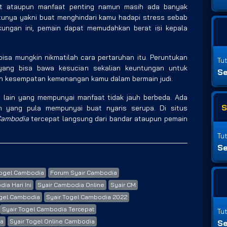
uat ataupun manfaat penting namun masih ada banyak
atunya yakni buat menghindari kamu hadapi stress sebab
kungan ini, pemain dapat memudahkan berat isi kepala
bisa mungkin nikmatilah cara pertaruhan itu. Peruntukan
Tut
yang bisa bawa kesucian sekalian keuntungan untuk
Se
kan kesempatan kemenangan kamu dalam bermain judi.
itu lain yang mempunyai manfaat tidak jauh berbeda. Ada
S
 yang pula mempunyai buat nyaris serupa. Di situs
 Cambodia
tercepat langsung dari bandar ataupun pemain
Tut
Se
Togel Cambodia
Forum Syair Cambodia
ia Hari Ini
Syair Cambodia Online
Syair CM
ogel Cambodia
Syair Togel Cambodia 2022
Syair Togel Cambodia Tercepat
Tut
ia
Syair Togel Online Cambodia
Se