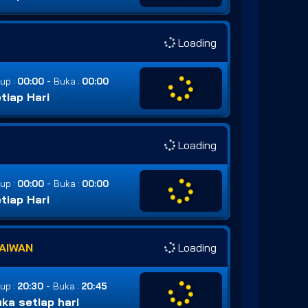
Loading
-
up :
00:00
Buka :
00:00
tiap Hari
Loading
-
up :
00:00
Buka :
00:00
tiap Hari
AIWAN
Loading
-
up :
20:30
Buka :
20:45
ka setiap hari