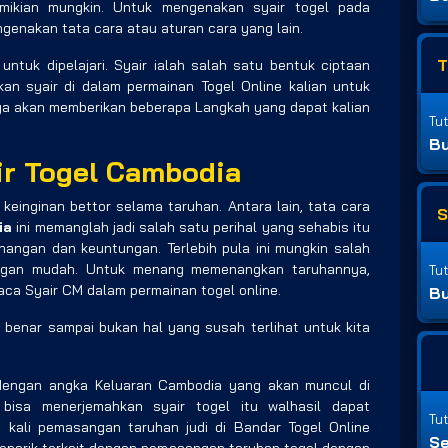
mikian mungkin. Untuk mengenakan syair togel pada
genakan tata cara atau aturan cara yang lain.
T
untuk dipelajari. Syair ialah salah satu bentuk ciptaan
kan syair di dalam permainan Togel Online kalian untuk
ya akan memberikan beberapa Langkah yang dapat kalian
Tut
Bu
ir Togel Cambodia
keinginan bettor selama taruhan. Antara lain, tata cara
S
ia
ini memanglah jadi salah satu perihal yang sehabis itu
ngan dan keuntungan. Terlebih pula ini mungkin salah
angan mudah. Untuk menang memenangkan taruhannya,
Tut
ca Syair CM dalam permainan togel online.
Bu
benar sampai bukan hal yang susah terlihat untuk kita
 dengan angka Keluaran Cambodia yang akan muncul di
 bisa menerjemahkan syair togel itu walhasil dapat
Tut
kali pemasangan taruhan judi di Bandar Togel Online
Se