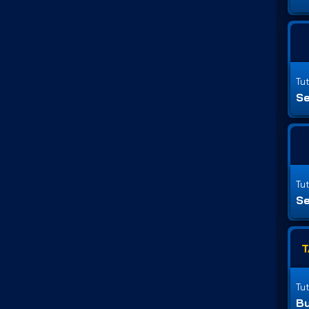
Tut
Se
Tut
Se
T
Tut
Bu