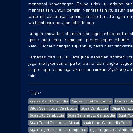
mencapai kemenangan. Paling tidak itu adalah b
manfaat lain untuk pemain. Manfaat lain itu salah s
wajib melaksanakan analisa setiap hari. Dengan du
walhasil cara taruhan lebih bebas.
Jangan khawatir kala main judi togel online serta se
game pula legal semacam perlengkapan hiburan 
kamu. Terpaut dengan tujuannya, pasti buat tingkat
Terbebas dari Hal itu, ada juga sebagian strategi j
juga mengkonsumsi paito warna dan angka taysen
terpercaya, kamu juga akan menemukan
Syair Togel
lain.
Tags :
Angka Main Cambodia
Angka Togel Cambodia
Bocoran 
Situs Syair Togel Cambodia
Syair Cambodia
Syair Cambod
Syair Jitu Cambodia
Syair Sahamtoto Cambodia
Syair T
Syair Togel Cambodia Akurat
syair togel Cambodia Pools
Syair Togel Cambodia Terupdate
Syair Togel Jitu Cambod