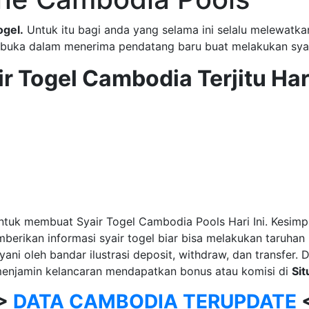
ogel.
Untuk itu bagi anda yang selama ini selalu melewatkan 
terbuka dalam menerima pendatang baru buat melakukan syai
r Togel Cambodia Terjitu Har
ntuk membuat Syair Togel Cambodia Pools Hari Ini. Kesimp
emberikan informasi syair togel biar bisa melakukan taruhan
ani oleh bandar ilustrasi deposit, withdraw, dan transfer. 
enjamin kelancaran mendapatkan bonus atau komisi di
Sit
>
DATA CAMBODIA TERUPDATE