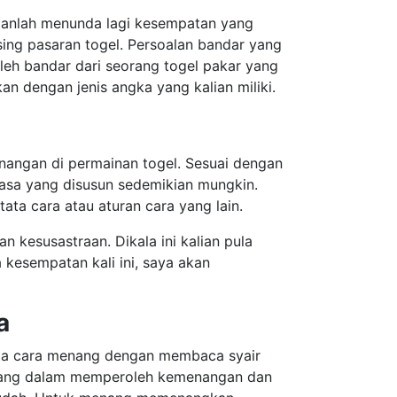
Janganlah menunda lagi kesempatan yang
sing pasaran togel. Persoalan bandar yang
leh bandar dari seorang togel pakar yang
n dengan jenis angka yang kalian miliki.
nangan di permainan togel. Sesuai dengan
ahasa yang disusun sedemikian mungkin.
ta cara atau aturan cara yang lain.
an kesusastraan. Dikala ini kalian pula
kesempatan kali ini, saya akan
a
 tata cara menang dengan membaca syair
eorang dalam memperoleh kemenangan dan