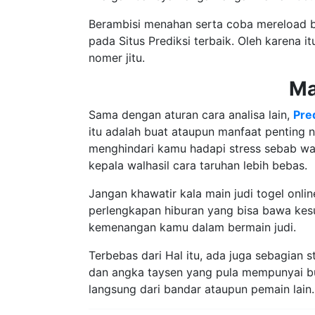
Berambisi menahan serta coba mereload ba
pada Situs Prediksi terbaik. Oleh karena
nomer jitu.
Ma
Sama dengan aturan cara analisa lain,
Pre
itu adalah buat ataupun manfaat penting n
menghindari kamu hadapi stress sebab waj
kepala walhasil cara taruhan lebih bebas.
Jangan khawatir kala main judi togel onli
perlengkapan hiburan yang bisa bawa kesu
kemenangan kamu dalam bermain judi.
Terbebas dari Hal itu, ada juga sebagian 
dan angka taysen yang pula mempunyai bu
langsung dari bandar ataupun pemain lain.