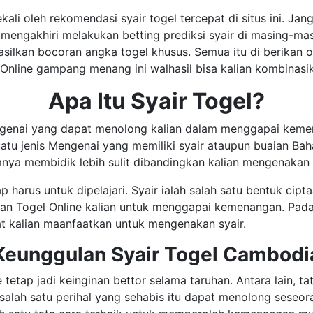
ekali oleh rekomendasi syair togel tercepat di situs ini. 
 mengakhiri melakukan betting prediksi syair di masing-ma
lkan bocoran angka togel khusus. Semua itu di berikan o
nline gampang menang ini walhasil bisa kalian kombinasika
Apa Itu Syair Togel?
ngenai yang dapat menolong kalian dalam menggapai keme
suatu jenis Mengenai yang memiliki syair ataupun buaian B
a membidik lebih sulit dibandingkan kalian mengenakan ta
p harus untuk dipelajari. Syair ialah salah satu bentuk cipta
an Togel Online kalian untuk menggapai kemenangan. Pada 
 kalian maanfaatkan untuk mengenakan syair.
Keunggulan Syair Togel Cambodi
tetap jadi keinginan bettor selama taruhan. Antara lain,
 salah satu perihal yang sehabis itu dapat menolong ses