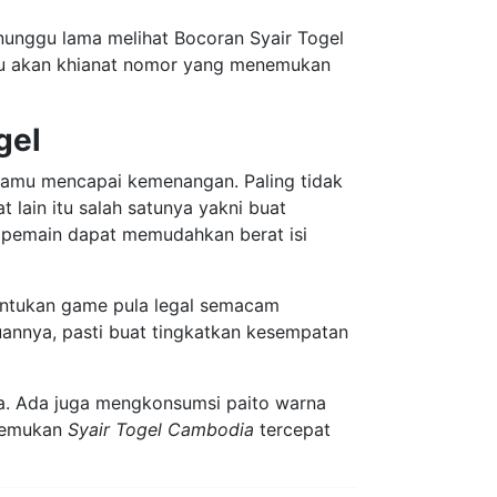
enunggu lama melihat Bocoran Syair Togel
 itu akan khianat nomor yang menemukan
gel
amu mencapai kemenangan. Paling tidak
lain itu salah satunya yakni buat
, pemain dapat memudahkan berat isi
eruntukan game pula legal semacam
uannya, pasti buat tingkatkan kesempatan
eda. Ada juga mengkonsumsi paito warna
enemukan
Syair Togel Cambodia
tercepat