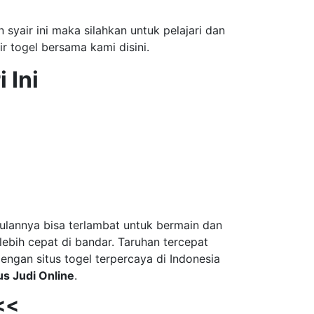
syair ini maka silahkan untuk pelajari dan
r togel bersama kami disini.
i Ini
ulannya bisa terlambat untuk bermain dan
 lebih cepat di bandar. Taruhan tercepat
Dengan situs togel terpercaya di Indonesia
us Judi Online
.
<<