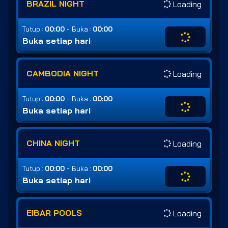
BRAZIL NIGHT
Loading
-
Tutup :
00:00
Buka :
00:00
Buka setiap hari
CAMBODIA NIGHT
Loading
-
Tutup :
00:00
Buka :
00:00
Buka setiap hari
CHINA NIGHT
Loading
-
Tutup :
00:00
Buka :
00:00
Buka setiap hari
EIBAR POOLS
Loading