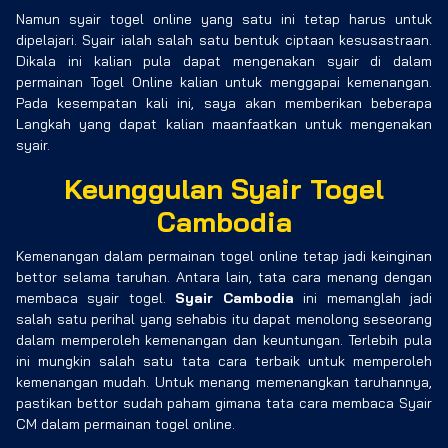
Namun syair togel online yang satu ini tetap harus untuk
dipelajari. Syair ialah salah satu bentuk ciptaan kesusastraan.
Dikala ini kalian pula dapat mengenakan syair di dalam
permainan Togel Online kalian untuk menggapai kemenangan.
Pada kesempatan kali ini, saya akan memberikan beberapa
Langkah yang dapat kalian maanfaatkan untuk mengenakan
syair.
Keunggulan Syair Togel
Cambodia
Kemenangan dalam permainan togel online tetap jadi keinginan
bettor selama taruhan. Antara lain, tata cara menang dengan
membaca syair togel.
Syair Cambodia
ini memanglah jadi
salah satu perihal yang sehabis itu dapat menolong seseorang
dalam memperoleh kemenangan dan keuntungan. Terlebih pula
ini mungkin salah satu tata cara terbaik untuk memperoleh
kemenangan mudah. Untuk menang memenangkan taruhannya,
pastikan bettor sudah paham gimana tata cara membaca Syair
CM dalam permainan togel online.