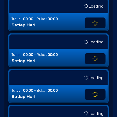
Loading
-
Tutup :
00:00
Buka :
00:00
Setiap Hari
Loading
-
Tutup :
00:00
Buka :
00:00
Setiap Hari
Loading
-
Tutup :
00:00
Buka :
00:00
Setiap Hari
Loading