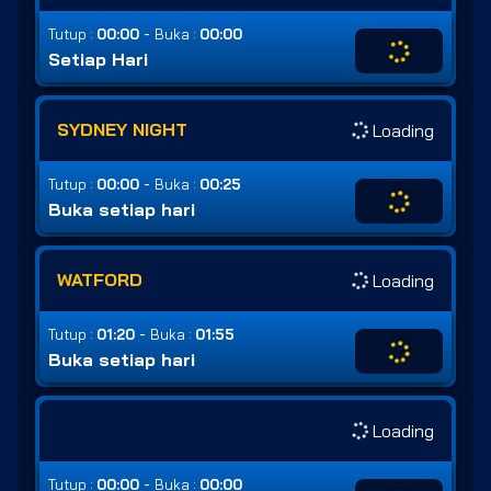
-
Tutup :
00:00
Buka :
00:00
Setiap Hari
SYDNEY NIGHT
Loading
-
Tutup :
00:00
Buka :
00:25
Buka setiap hari
WATFORD
Loading
-
Tutup :
01:20
Buka :
01:55
Buka setiap hari
Loading
-
Tutup :
00:00
Buka :
00:00