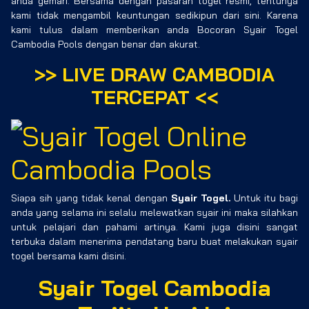
anda gemari. Bersama dengan pasaran togel resmi, tentunya
kami tidak mengambil keuntungan sedikipun dari sini. Karena
kami tulus dalam memberikan anda Bocoran Syair Togel
Cambodia Pools dengan benar dan akurat.
>>
LIVE DRAW CAMBODIA
TERCEPAT
<<
Siapa sih yang tidak kenal dengan
Syair Togel.
Untuk itu bagi
anda yang selama ini selalu melewatkan syair ini maka silahkan
untuk pelajari dan pahami artinya. Kami juga disini sangat
terbuka dalam menerima pendatang baru buat melakukan syair
togel bersama kami disini.
Syair Togel Cambodia