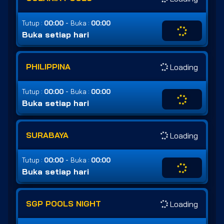
-
Tutup :
00:00
Buka :
00:00
Buka setiap hari
PHILIPPINA
Loading
-
Tutup :
00:00
Buka :
00:00
Buka setiap hari
SURABAYA
Loading
-
Tutup :
00:00
Buka :
00:00
Buka setiap hari
SGP POOLS NIGHT
Loading