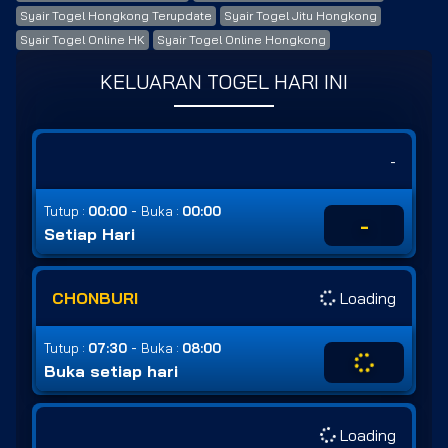
Syair Togel Hongkong Terupdate
Syair Togel Jitu Hongkong
Syair Togel Online HK
Syair Togel Online Hongkong
KELUARAN TOGEL HARI INI
-
-
Tutup :
00:00
Buka :
00:00
-
Setiap Hari
CHONBURI
Loading
-
Tutup :
07:30
Buka :
08:00
Buka setiap hari
Loading