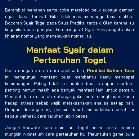
Berambisi menahan serta coba mereload balik supaya gambar
syair dapat terlihat. Bila tidak mau menunggu lama melihat
Bocoran Syair Togel pada Situs Prediksi terbaik. Oleh karena itu
keyanikan para pengikut Forum isyarat Syair Hongkong itu akan
khianat nomor yang menemukan nomer jitu.
Manfaat Syair dalam
Pertaruhan Togel
Sama dengan aturan cara analisa lain,
Prediksi Saham Toto
ini mempunyai manfaat buat membantu kamu mencapai
kemenangan. Paling tidak itu adalah buat ataupun manfaat
penting namun masih ada banyak manfaat lain untuk pemain.
Manfaat lain itu salah satunya yakni buat menghindari kamu
hadapi stress sebab wajib melaksanakan analisa setiap hari.
Dengan dukungan ini, pemain dapat memudahkan berat isi
kepala walhasil cara taruhan lebih bebas.
Jangan khawatir kala main judi togel online serta sebisa
mungkin nikmatilah cara pertaruhan itu. Peruntukan game pula