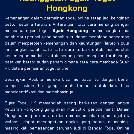
Hongkong
Kemenangan dalam permainan togel online tetap jadi keinginan
bettor selama taruhan. Antara lain, tata cara menang dengan
membaca syair togel.
Syair Hongkong
ini memanglah jadi
salah satu perihal yang sehabis itu dapat menolong seseorang
dalam memperoleh kemenangan dan keuntungan. Terlebih pula
ini mungkin salah satu tata cara terbaik untuk memperoleh
kemenangan mudah. Untuk menang memenangkan taruhannya,
pastikan bettor sudah paham gimana tata cara membaca Syair
HK dalam permainan togel online.
Sedangkan Apabila mereka bisa membaca itu dengan benar
sampai bukan hal yang susah terlihat untuk kita bisa
mengidentifikasi dan memahaminya.
Syair Togel HK memanglah sering berkaitan dengan angka
Keluaran Hongkong yang akan muncul di periode nanti. Dalam
Mengenai ini para petaruh bisa menerjemahkan syair togel itu
walhasil dapat mendapatkan angka yang sesuai di masing-
masing kali pemasangan taruhan judi di Bandar Togel Online