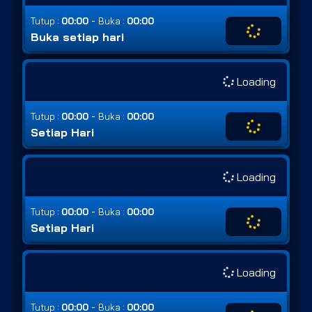
-
Tutup :
00:00
Buka :
00:00
Buka setiap hari
Loading
-
Tutup :
00:00
Buka :
00:00
Setiap Hari
Loading
-
Tutup :
00:00
Buka :
00:00
Setiap Hari
Loading
-
Tutup :
00:00
Buka :
00:00