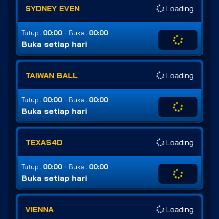
SYDNEY EVEN
Loading
-
Tutup :
00:00
Buka :
00:00
Buka setiap hari
TAIWAN BALL
Loading
-
Tutup :
00:00
Buka :
00:00
Buka setiap hari
TEXAS4D
Loading
-
Tutup :
00:00
Buka :
00:00
Buka setiap hari
VIENNA
Loading