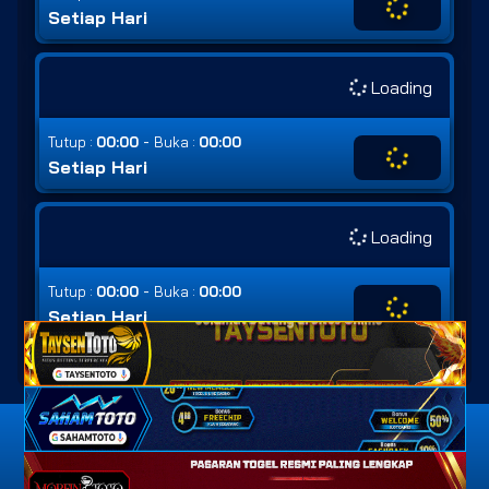
Setiap Hari
Loading
-
Tutup :
00:00
Buka :
00:00
Setiap Hari
Loading
-
Tutup :
00:00
Buka :
00:00
Setiap Hari
Copyright © 2010 - 2026
PREDIKSI SAHAMTOTO
, All
Rights Reserved.
Hubungi kami :
admin@sahamjitu.com