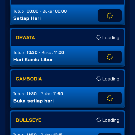
-
Tutup :
00:00
Buka :
00:00
Setiap Hari
DEWATA
Loading
-
Tutup :
10:30
Buka :
11:00
Hari Kamis Libur
CAMBODIA
Loading
-
Tutup :
11:30
Buka :
11:50
Buka setiap hari
BULLSEYE
Loading
-
Tutup :
11:50
Buka :
12:15