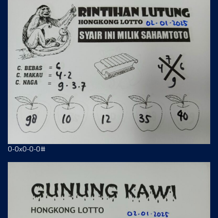
0-0x0-0-0#