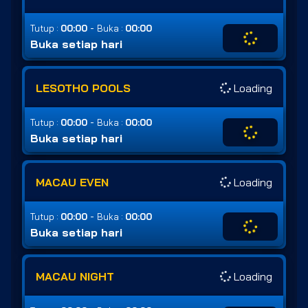
-
Tutup :
00:00
Buka :
00:00
Buka setiap hari
LESOTHO POOLS
Loading
-
Tutup :
00:00
Buka :
00:00
Buka setiap hari
MACAU EVEN
Loading
-
Tutup :
00:00
Buka :
00:00
Buka setiap hari
MACAU NIGHT
Loading