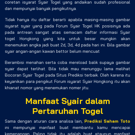
coretan isyarat Syair Togel yang andaikan sudah profesional
dan mempunyai banyak pengikutnya.
Tidak hanya itu daftar berarti apabila masing-masing gambar
isyarat syair yang pada Forum Syair Togel HK posisinya ada
pada antrean sangat atas semacam daftar informasi Syair
togel Hongkong yang kita untuk besar mungkin akan
menemukan angka jadi buat 2d, 3d, 4d pada hari ini. Bila gambar
syair angan-angan kawan bettor belum mencuat
Berambisi menahan serta coba mereload balik supaya gambar
syair dapat terlihat. Bila tidak mau menunggu lama melihat
Bocoran Syair Togel pada Situs Prediksi terbaik. Oleh karena itu
keyanikan para pengikut Forum isyarat Syair Hongkong itu akan
khianat nomor yang menemukan nomer jitu.
Manfaat Syair dalam
Pertaruhan Togel
Sama dengan aturan cara analisa lain,
Prediksi Saham Toto
ini mempunyai manfaat buat membantu kamu mencapai
kemenangan. Paling tidak itu adalah buat ataupun manfaat