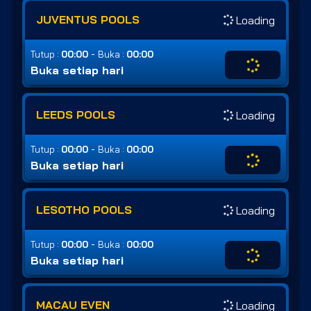
JUVENTUS POOLS
Loading
-
Tutup :
00:00
Buka :
00:00
Buka setiap hari
LEEDS POOLS
Loading
-
Tutup :
00:00
Buka :
00:00
Buka setiap hari
LESOTHO POOLS
Loading
-
Tutup :
00:00
Buka :
00:00
Buka setiap hari
MACAU EVEN
Loading