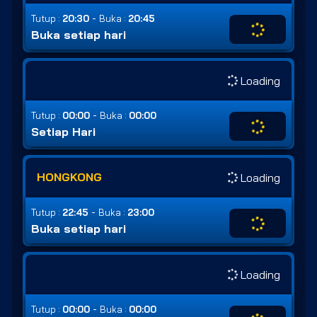
-
Tutup :
20:30
Buka :
20:45
Buka setiap hari
Loading
-
Tutup :
00:00
Buka :
00:00
Setiap Hari
HONGKONG
Loading
-
Tutup :
22:45
Buka :
23:00
Buka setiap hari
Loading
-
Tutup :
00:00
Buka :
00:00