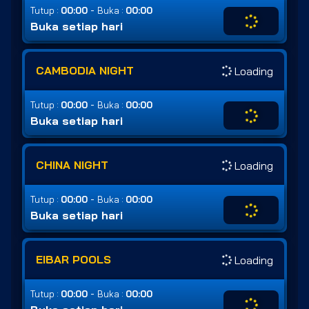
-
Tutup :
00:00
Buka :
00:00
Buka setiap hari
CAMBODIA NIGHT
Loading
-
Tutup :
00:00
Buka :
00:00
Buka setiap hari
CHINA NIGHT
Loading
-
Tutup :
00:00
Buka :
00:00
Buka setiap hari
EIBAR POOLS
Loading
-
Tutup :
00:00
Buka :
00:00