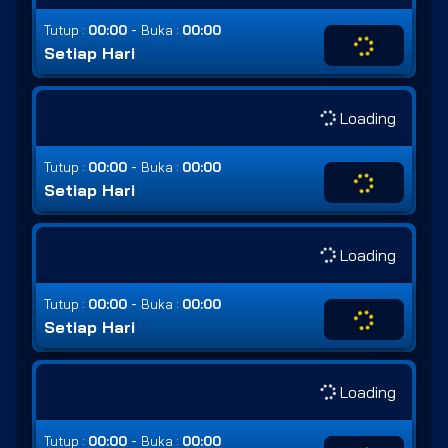
-
Tutup :
00:00
Buka :
00:00
Setiap Hari
Loading
-
Tutup :
00:00
Buka :
00:00
Setiap Hari
Loading
-
Tutup :
00:00
Buka :
00:00
Setiap Hari
Loading
-
Tutup :
00:00
Buka :
00:00