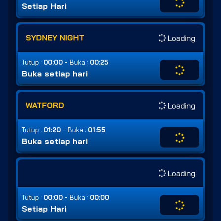
Setiap Hari
SYDNEY NIGHT
Loading
-
Tutup :
00:00
Buka :
00:25
Buka setiap hari
WATFORD
Loading
-
Tutup :
01:20
Buka :
01:55
Buka setiap hari
Loading
-
Tutup :
00:00
Buka :
00:00
Setiap Hari