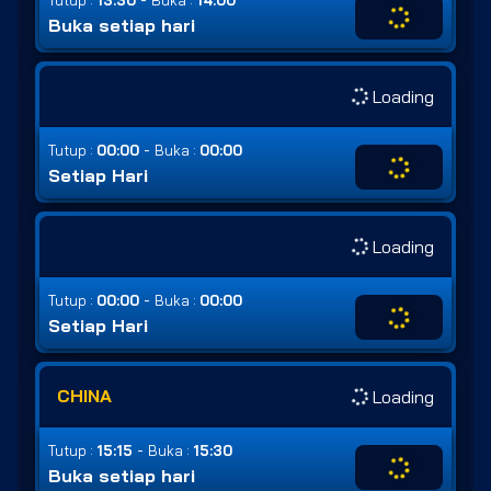
Tutup :
13:30
Buka :
14:00
Buka setiap hari
Loading
-
Tutup :
00:00
Buka :
00:00
Setiap Hari
Loading
-
Tutup :
00:00
Buka :
00:00
Setiap Hari
CHINA
Loading
-
Tutup :
15:15
Buka :
15:30
Buka setiap hari