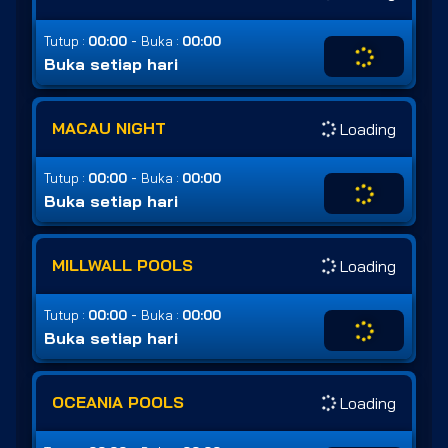
-
Tutup :
00:00
Buka :
00:00
Buka setiap hari
MACAU NIGHT
Loading
-
Tutup :
00:00
Buka :
00:00
Buka setiap hari
MILLWALL POOLS
Loading
-
Tutup :
00:00
Buka :
00:00
Buka setiap hari
OCEANIA POOLS
Loading