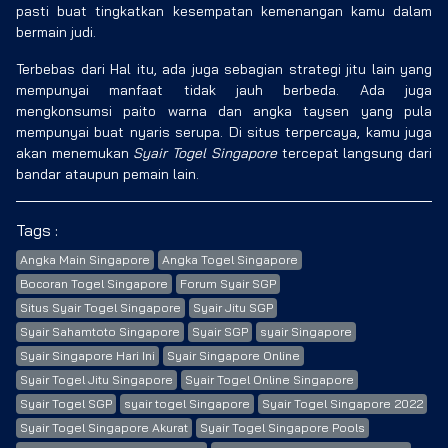
pasti buat tingkatkan kesempatan kemenangan kamu dalam
bermain judi.
Terbebas dari Hal itu, ada juga sebagian strategi jitu lain yang
mempunyai manfaat tidak jauh berbeda. Ada juga
mengkonsumsi paito warna dan angka taysen yang pula
mempunyai buat nyaris serupa. Di situs terpercaya, kamu juga
akan menemukan
Syair Togel Singapore
tercepat langsung dari
bandar ataupun pemain lain.
Tags :
Angka Main Singapore
Angka Togel Singapore
Bocoran Togel Singapore
Forum Syair SGP
Situs Syair Togel Singapore
Syair Jitu SGP
Syair Sahamtoto Singapore
Syair SGP
syair Singapore
Syair Singapore Hari Ini
Syair Singapore Online
Syair Togel Jitu Singapore
Syair Togel Online Singapore
Syair Togel SGP
syair togel Singapore
Syair Togel Singapore 2022
Syair Togel Singapore Akurat
Syair Togel Singapore Pools