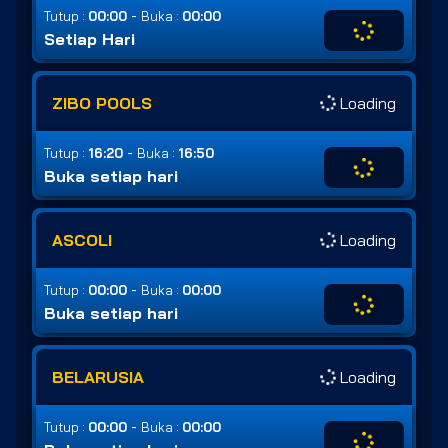
-
Tutup :
00:00
Buka :
00:00
Setiap Hari
ZIBO POOLS
Loading
-
Tutup :
16:20
Buka :
16:50
Buka setiap hari
ASCOLI
Loading
-
Tutup :
00:00
Buka :
00:00
Buka setiap hari
BELARUSIA
Loading
-
Tutup :
00:00
Buka :
00:00