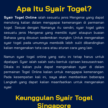
Apa Itu Syair Togel?
Syair Togel Online
ialah sesuatu jenis Mengenai yang dapat
menolong kalian dalam menggapai kemenangan di permainan
togel. Sesuai dengan Namanya itu sendiri, syair togel yakni
sesuatu jenis Mengenai yang memiliki syair ataupun buaian
Bahasa yang disusun sedemikian mungkin. Untuk mengenakan
syair togel pada umumnya membidik lebih sulit dibandingkan
kalian mengenakan tata cara atau aturan cara yang lain.
Namun syair togel online yang satu ini tetap harus untuk
dipelajari. Syair ialah salah satu bentuk ciptaan kesusastraan.
Dikala ini kalian pula dapat mengenakan syair di dalam
permainan Togel Online kalian untuk menggapai kemenangan.
Pada kesempatan kali ini, saya akan memberikan beberapa
Langkah yang dapat kalian maanfaatkan untuk mengenakan
syair.
Keunggulan Syair Togel
Singapore