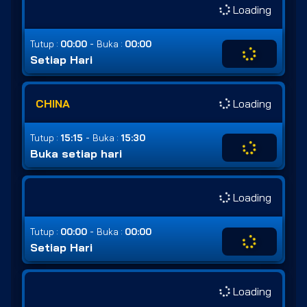
Loading
-
Tutup :
00:00
Buka :
00:00
Setiap Hari
CHINA
Loading
-
Tutup :
15:15
Buka :
15:30
Buka setiap hari
Loading
-
Tutup :
00:00
Buka :
00:00
Setiap Hari
Loading