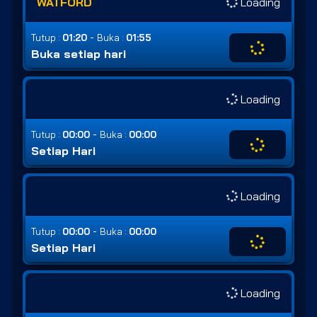
WATFORD
Loading
-
Tutup :
01:20
Buka :
01:55
Buka setiap hari
Loading
-
Tutup :
00:00
Buka :
00:00
Setiap Hari
Loading
-
Tutup :
00:00
Buka :
00:00
Setiap Hari
Loading