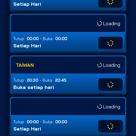
Setiap Hari
Loading
-
Tutup :
00:00
Buka :
00:00
Setiap Hari
TAIWAN
Loading
-
Tutup :
20:30
Buka :
20:45
Buka setiap hari
Loading
-
Tutup :
00:00
Buka :
00:00
Setiap Hari