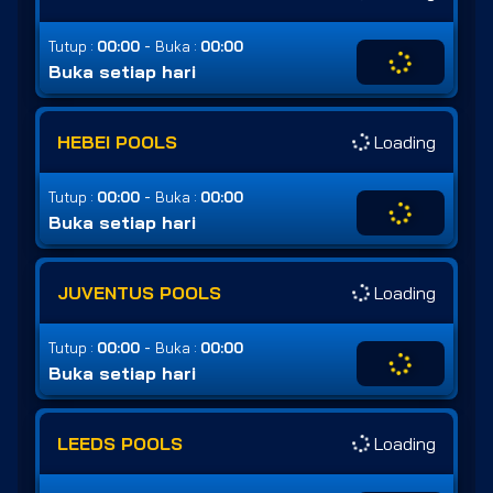
-
Tutup :
00:00
Buka :
00:00
Buka setiap hari
HEBEI POOLS
Loading
-
Tutup :
00:00
Buka :
00:00
Buka setiap hari
JUVENTUS POOLS
Loading
-
Tutup :
00:00
Buka :
00:00
Buka setiap hari
LEEDS POOLS
Loading