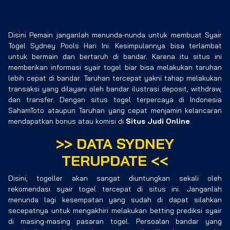
Disini Pemain janganlah menunda-nunda untuk membuat Syair
Togel Sydney Pools Hari Ini. Kesimpulannya bisa terlambat
untuk bermain dan bertaruh di bandar. Karena itu situs ini
memberikan informasi syair togel biar bisa melakukan taruhan
lebih cepat di bandar. Taruhan tercepat yakni tahap melakukan
transaksi yang dilayani oleh bandar ilustrasi deposit, withdraw,
dan transfer. Dengan situs togel terpercaya di Indonesia
SahamToto ataupun Taruhan yang cepat menjamin kelancaran
mendapatkan bonus atau komisi di
Situs Judi Online
.
>>
DATA SYDNEY
TERUPDATE
<<
Disini, togeller akan sangat diuntungkan sekali oleh
rekomendasi syair togel tercepat di situs ini. Janganlah
menunda lagi kesempatan yang sudah di dapat silahkan
secepatnya untuk mengakhiri melakukan betting prediksi syair
di masing-masing pasaran togel. Persoalan bandar yang