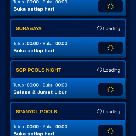
-
Tutup :
00:00
Buka :
00:00
Buka setiap hari
SURABAYA
Loading
-
Tutup :
00:00
Buka :
00:00
Buka setiap hari
SGP POOLS NIGHT
Loading
-
Tutup :
00:00
Buka :
00:00
Selasa & Jumat Libur
SPANYOL POOLS
Loading
-
Tutup :
00:00
Buka :
00:00
Buka setiap hari