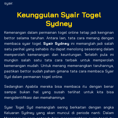
syair.
Keunggulan Syair Togel
Sydney
Kemenangan dalam permainan togel online tetap jadi keinginan
bettor selama taruhan. Antara lain, tata cara menang dengan
membaca syair togel.
Syair Sydney
ini memanglah jadi salah
satu perihal yang sehabis itu dapat menolong seseorang dalam
memperoleh kemenangan dan keuntungan. Terlebih pula ini
mungkin salah satu tata cara terbaik untuk memperoleh
kemenangan mudah. Untuk menang memenangkan taruhannya,
pastikan bettor sudah paham gimana tata cara membaca Syair
Syd dalam permainan togel online.
Sedangkan Apabila mereka bisa membaca itu dengan benar
sampai bukan hal yang susah terlihat untuk kita bisa
mengidentifikasi dan memahaminya.
Syair Togel Syd memanglah sering berkaitan dengan angka
Keluaran Sydney yang akan muncul di periode nanti. Dalam