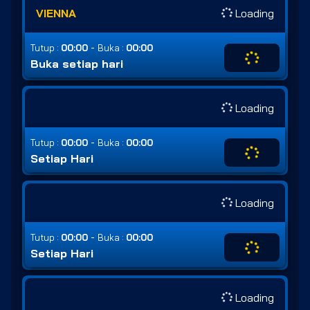
VIENNA
Loading
-
Tutup :
00:00
Buka :
00:00
Buka setiap hari
Loading
-
Tutup :
00:00
Buka :
00:00
Setiap Hari
Loading
-
Tutup :
00:00
Buka :
00:00
Setiap Hari
Loading