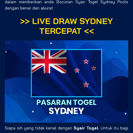
dalam memberikan anda Bocoran Syair Togel Sydney Pools
dengan benar dan akurat.
>>
LIVE DRAW SYDNEY
TERCEPAT
<<
Siapa sih yang tidak kenal dengan
Syair Togel.
Untuk itu bagi