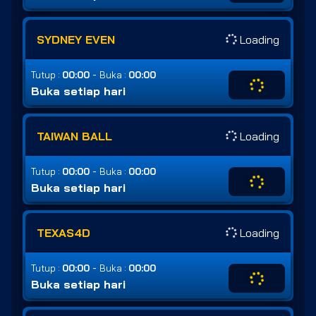
SYDNEY EVEN
Loading
-
Tutup :
00:00
Buka :
00:00
Buka setiap hari
TAIWAN BALL
Loading
-
Tutup :
00:00
Buka :
00:00
Buka setiap hari
TEXAS4D
Loading
-
Tutup :
00:00
Buka :
00:00
Buka setiap hari