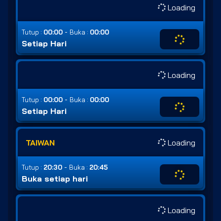
Loading
-
Tutup :
00:00
Buka :
00:00
Setiap Hari
Loading
-
Tutup :
00:00
Buka :
00:00
Setiap Hari
TAIWAN
Loading
-
Tutup :
20:30
Buka :
20:45
Buka setiap hari
Loading