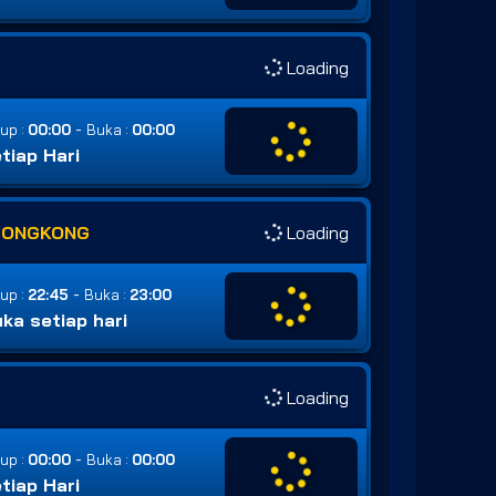
Loading
-
up :
00:00
Buka :
00:00
tiap Hari
HONGKONG
Loading
-
up :
22:45
Buka :
23:00
ka setiap hari
Loading
-
up :
00:00
Buka :
00:00
tiap Hari