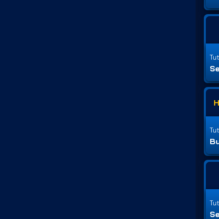
Tut
Se
Tut
Bu
Tut
Se