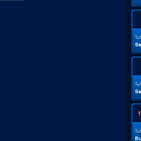
Tut
Se
Tut
Se
T
Tut
Bu