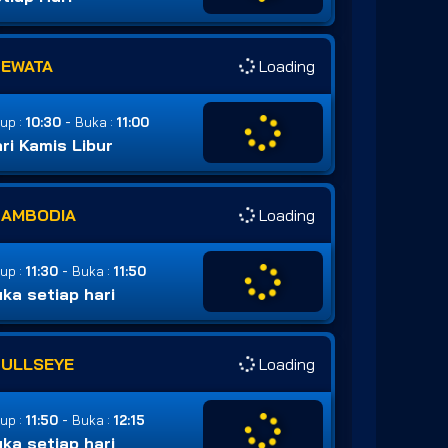
EWATA
Loading
-
up :
10:30
Buka :
11:00
ri Kamis Libur
AMBODIA
Loading
-
up :
11:30
Buka :
11:50
ka setiap hari
ULLSEYE
Loading
-
up :
11:50
Buka :
12:15
ka setiap hari