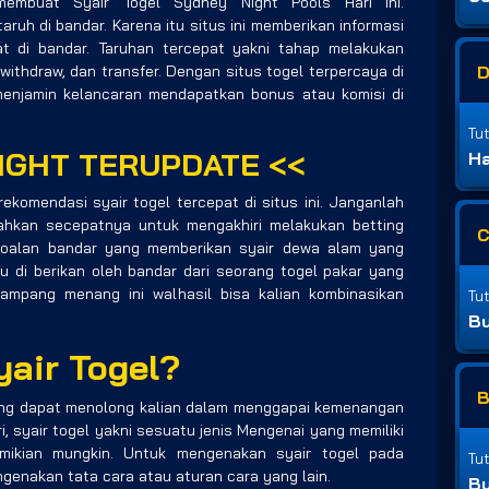
membuat Syair Togel Sydney Night Pools Hari Ini.
ruh di bandar. Karena itu situs ini memberikan informasi
at di bandar. Taruhan tercepat yakni tahap melakukan
D
 withdraw, dan transfer. Dengan situs togel terpercaya di
enjamin kelancaran mendapatkan bonus atau komisi di
Tut
IGHT TERUPDATE
<<
Ha
rekomendasi syair togel tercepat di situs ini. Janganlah
ahkan secepatnya untuk mengakhiri melakukan betting
C
ersoalan bandar yang memberikan syair dewa alam yang
 di berikan oleh bandar dari seorang togel pakar yang
ampang menang ini walhasil bisa kalian kombinasikan
Tut
Bu
yair Togel?
B
ang dapat menolong kalian dalam menggapai kemenangan
, syair togel yakni sesuatu jenis Mengenai yang memiliki
mikian mungkin. Untuk mengenakan syair togel pada
Tut
genakan tata cara atau aturan cara yang lain.
Bu