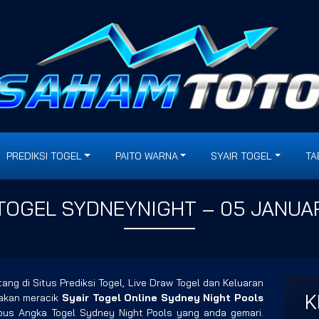
PREDIKSI TOGEL
PAITO WARNA
SYAIR TOGEL
TA
 TOGEL SYDNEYNIGHT – 05 JANUAR
ng di Situs Prediksi Togel, Live Draw Togel dan Keluaran
K
 akan meracik
Syair Togel Online Sydney Night Pools
us Angka Togel Sydney Night Pools yang anda gemari.