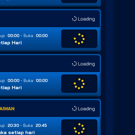
Loading
-
up :
00:00
Buka :
00:00
tiap Hari
Loading
-
up :
00:00
Buka :
00:00
tiap Hari
AIWAN
Loading
-
up :
20:30
Buka :
20:45
ka setiap hari