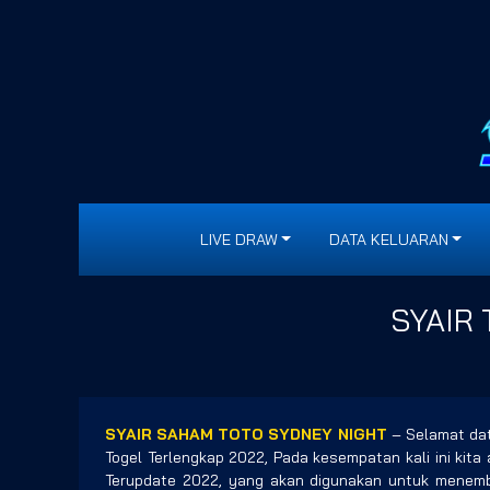
LIVE DRAW
DATA KELUARAN
SYAIR
SYAIR SAHAM TOTO SYDNEY NIGHT
– Selamat data
Togel Terlengkap 2022, Pada kesempatan kali ini kita
Terupdate 2022, yang akan digunakan untuk menemb