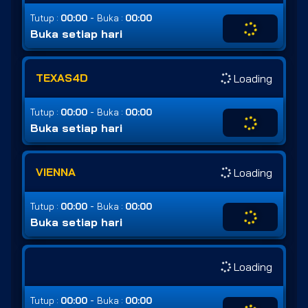
-
Tutup :
00:00
Buka :
00:00
Buka setiap hari
TEXAS4D
Loading
-
Tutup :
00:00
Buka :
00:00
Buka setiap hari
VIENNA
Loading
-
Tutup :
00:00
Buka :
00:00
Buka setiap hari
Loading
-
Tutup :
00:00
Buka :
00:00