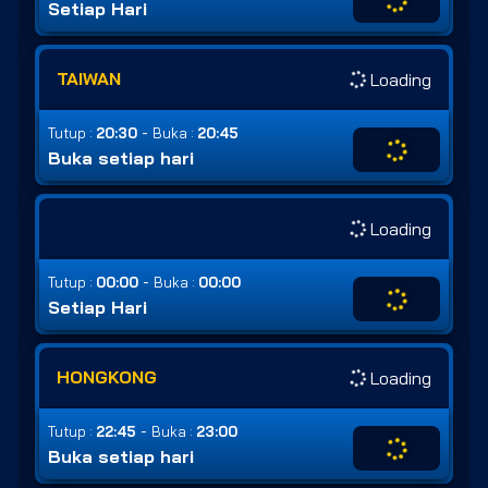
Setiap Hari
TAIWAN
Loading
-
Tutup :
20:30
Buka :
20:45
Buka setiap hari
Loading
-
Tutup :
00:00
Buka :
00:00
Setiap Hari
HONGKONG
Loading
-
Tutup :
22:45
Buka :
23:00
Buka setiap hari