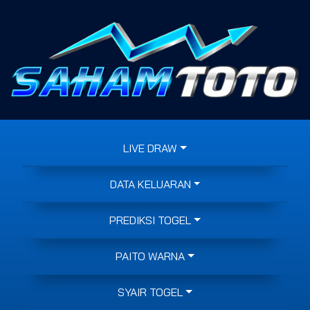
LIVE DRAW
DATA KELUARAN
PREDIKSI TOGEL
PAITO WARNA
SYAIR TOGEL