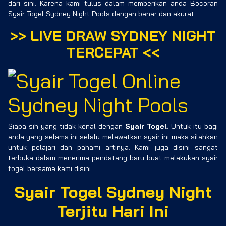
dari sini. Karena kami tulus dalam memberikan anda Bocoran
Syair Togel Sydney Night Pools dengan benar dan akurat.
>>
LIVE DRAW SYDNEY NIGHT
TERCEPAT
<<
Siapa sih yang tidak kenal dengan
Syair Togel.
Untuk itu bagi
anda yang selama ini selalu melewatkan syair ini maka silahkan
untuk pelajari dan pahami artinya. Kami juga disini sangat
terbuka dalam menerima pendatang baru buat melakukan syair
togel bersama kami disini.
Syair Togel Sydney Night
Terjitu Hari Ini