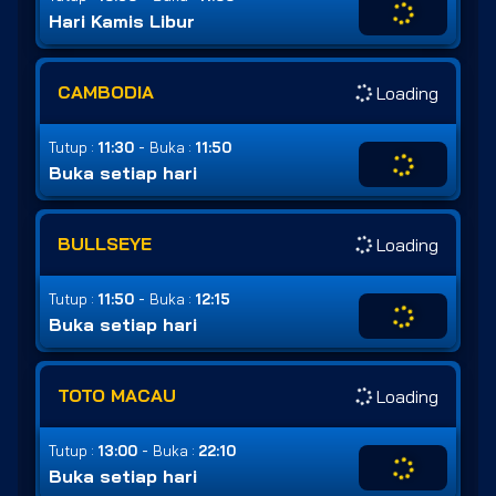
Hari Kamis Libur
CAMBODIA
Loading
-
Tutup :
11:30
Buka :
11:50
Buka setiap hari
BULLSEYE
Loading
-
Tutup :
11:50
Buka :
12:15
Buka setiap hari
TOTO MACAU
Loading
-
Tutup :
13:00
Buka :
22:10
Buka setiap hari