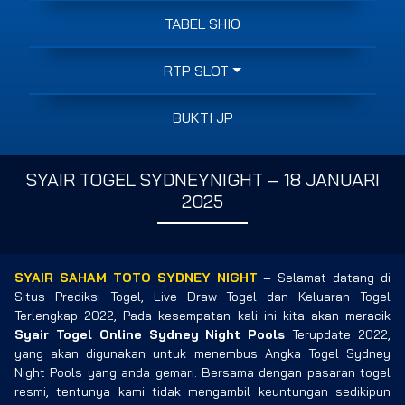
TABEL SHIO
RTP SLOT
BUKTI JP
SYAIR TOGEL SYDNEYNIGHT – 18 JANUARI
2025
SYAIR SAHAM TOTO SYDNEY NIGHT
– Selamat datang di
Situs Prediksi Togel, Live Draw Togel dan Keluaran Togel
Terlengkap 2022, Pada kesempatan kali ini kita akan meracik
Syair Togel Online Sydney Night Pools
Terupdate 2022,
yang akan digunakan untuk menembus Angka Togel Sydney
Night Pools yang anda gemari. Bersama dengan pasaran togel
resmi, tentunya kami tidak mengambil keuntungan sedikipun