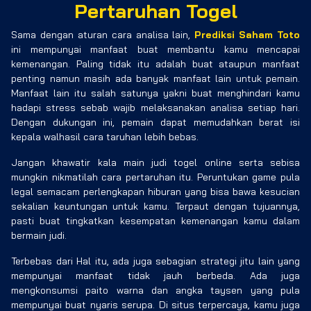
Pertaruhan Togel
Sama dengan aturan cara analisa lain,
Prediksi Saham Toto
ini mempunyai manfaat buat membantu kamu mencapai
kemenangan. Paling tidak itu adalah buat ataupun manfaat
penting namun masih ada banyak manfaat lain untuk pemain.
Manfaat lain itu salah satunya yakni buat menghindari kamu
hadapi stress sebab wajib melaksanakan analisa setiap hari.
Dengan dukungan ini, pemain dapat memudahkan berat isi
kepala walhasil cara taruhan lebih bebas.
Jangan khawatir kala main judi togel online serta sebisa
mungkin nikmatilah cara pertaruhan itu. Peruntukan game pula
legal semacam perlengkapan hiburan yang bisa bawa kesucian
sekalian keuntungan untuk kamu. Terpaut dengan tujuannya,
pasti buat tingkatkan kesempatan kemenangan kamu dalam
bermain judi.
Terbebas dari Hal itu, ada juga sebagian strategi jitu lain yang
mempunyai manfaat tidak jauh berbeda. Ada juga
mengkonsumsi paito warna dan angka taysen yang pula
mempunyai buat nyaris serupa. Di situs terpercaya, kamu juga