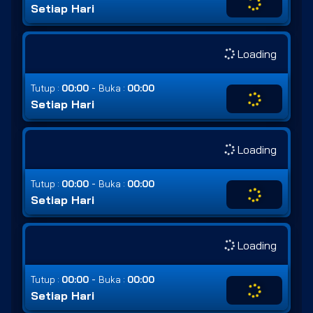
Setiap Hari
Loading
-
Tutup :
00:00
Buka :
00:00
Setiap Hari
Loading
-
Tutup :
00:00
Buka :
00:00
Setiap Hari
Loading
-
Tutup :
00:00
Buka :
00:00
Setiap Hari